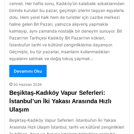
cennet. Her hafta sonu, Kadıköy’ün kalabalık sokaklarından
birinde kurulan bu pazar, geçmişin izlerini taşıyan eşyalarla
dolu. Hem yerel halk hem de turistler için cazibe merkezi
haline gelen Bit Pazarı, yalnızca alışveriş yapmakla
kalmayıp, aynı zamanda nostaljik bir deneyim sunuyor. Bit
Pazarı’nın Tarihçesi Kadıköy Bit Pazarı’nın kökleri,
İstanbul’un tarihi ve kültürel zenginliklerine dayanıyor.
Geçmişte, bu tür pazarlar, insanların kullanmadıkları
eşyalarını satmak ve değiş tokuş yapmak…
Devamını Oku
30 Haziran 2026
Beşiktaş-Kadıköy Vapur Seferleri:
İstanbul’un İki Yakası Arasında Hızlı
Ulaşım
Beşiktaş-Kadıköy Vapur Seferleri: İstanbul’un İki Yakası
Arasında Hızlı Ulaşım İstanbul, tarihi ve kültürel zenginlikleri
ile bilinen, Asya ve Avrupa kıtalarını birleştiren eşsiz bir