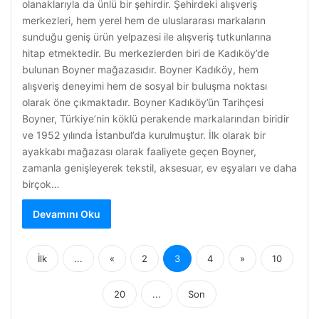
olanaklarıyla da ünlü bir şehirdir. Şehirdeki alışveriş
merkezleri, hem yerel hem de uluslararası markaların
sunduğu geniş ürün yelpazesi ile alışveriş tutkunlarına
hitap etmektedir. Bu merkezlerden biri de Kadıköy’de
bulunan Boyner mağazasıdır. Boyner Kadıköy, hem
alışveriş deneyimi hem de sosyal bir buluşma noktası
olarak öne çıkmaktadır. Boyner Kadıköy’ün Tarihçesi
Boyner, Türkiye’nin köklü perakende markalarından biridir
ve 1952 yılında İstanbul’da kurulmuştur. İlk olarak bir
ayakkabı mağazası olarak faaliyete geçen Boyner,
zamanla genişleyerek tekstil, aksesuar, ev eşyaları ve daha
birçok…
Devamını Oku
İlk
...
«
2
3
4
»
10
20
...
Son