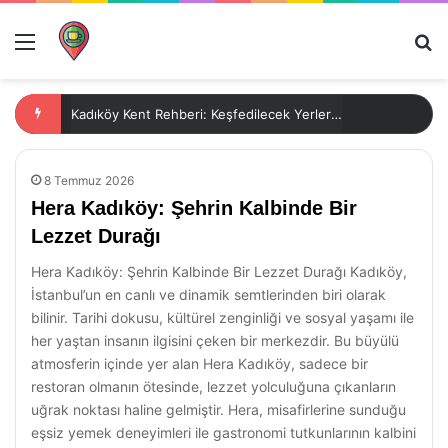
Menü
Ar
Kadıköy Kent Rehberi: Keşfedilecek Yerler ve Aktiviteler
8 Temmuz 2026
Hera Kadıköy: Şehrin Kalbinde Bir
Lezzet Durağı
Hera Kadıköy: Şehrin Kalbinde Bir Lezzet Durağı Kadıköy,
İstanbul’un en canlı ve dinamik semtlerinden biri olarak
bilinir. Tarihi dokusu, kültürel zenginliği ve sosyal yaşamı ile
her yaştan insanın ilgisini çeken bir merkezdir. Bu büyülü
atmosferin içinde yer alan Hera Kadıköy, sadece bir
restoran olmanın ötesinde, lezzet yolculuğuna çıkanların
uğrak noktası haline gelmiştir. Hera, misafirlerine sunduğu
eşsiz yemek deneyimleri ile gastronomi tutkunlarının kalbini