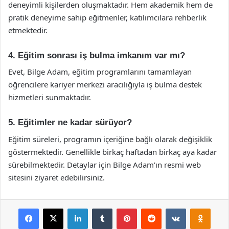
deneyimli kişilerden oluşmaktadır. Hem akademik hem de
pratik deneyime sahip eğitmenler, katılımcılara rehberlik
etmektedir.
4. Eğitim sonrası iş bulma imkanım var mı?
Evet, Bilge Adam, eğitim programlarını tamamlayan
öğrencilere kariyer merkezi aracılığıyla iş bulma destek
hizmetleri sunmaktadır.
5. Eğitimler ne kadar sürüyor?
Eğitim süreleri, programın içeriğine bağlı olarak değişiklik
göstermektedir. Genellikle birkaç haftadan birkaç aya kadar
sürebilmektedir. Detaylar için Bilge Adam’ın resmi web
sitesini ziyaret edebilirsiniz.
Facebook
X
LinkedIn
Tumblr
Pinterest
Reddit
VKontakte
Odnok