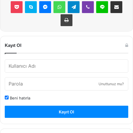
Pocket
Skype
Messenger
WhatsApp
Telegram
Viber
Line
E-Posta ile payla
Yazdır
Kayıt Ol
Unuttunuz mu?
Beni hatırla
Kayıt Ol