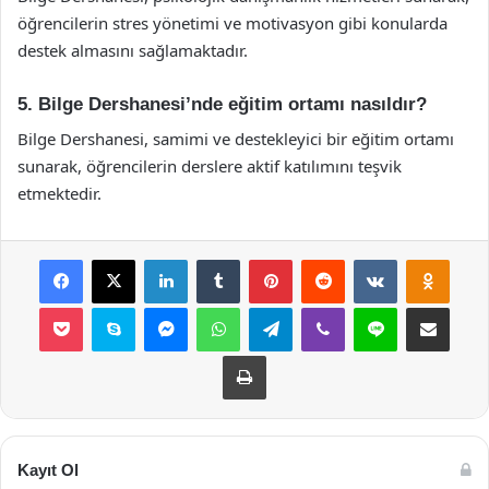
öğrencilerin stres yönetimi ve motivasyon gibi konularda
destek almasını sağlamaktadır.
5. Bilge Dershanesi’nde eğitim ortamı nasıldır?
Bilge Dershanesi, samimi ve destekleyici bir eğitim ortamı
sunarak, öğrencilerin derslere aktif katılımını teşvik
etmektedir.
Facebook
X
LinkedIn
Tumblr
Pinterest
Reddit
VKontakte
Odnok
Pocket
Skype
Messenger
WhatsApp
Telegram
Viber
Line
E-Posta ile payla
Yazdır
Kayıt Ol