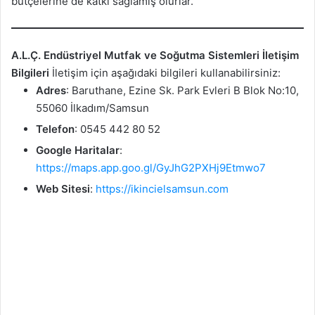
bütçelerine de katkı sağlamış olurlar.
A.L.Ç. Endüstriyel Mutfak ve Soğutma Sistemleri İletişim
Bilgileri
İletişim için aşağıdaki bilgileri kullanabilirsiniz:
Adres
: Baruthane, Ezine Sk. Park Evleri B Blok No:10,
55060 İlkadım/Samsun
Telefon
: 0545 442 80 52
Google Haritalar
:
https://maps.app.goo.gl/GyJhG2PXHj9Etmwo7
Web Sitesi
:
https://ikincielsamsun.com