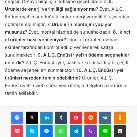
değişir. Detaylı bilgi için iletişime geçebilirsiniz.
6.
Ürünlerde enerji verimliliği sağlanıyor mu?
Evet, A.L.Ç.
Endüstriyel’in sunduğu ürünler enerji verimliliği açısından
optimize edilmiştir.
7. Ürünlerin montajını yapıyor
musunuz?
Evet, montaj hizmeti de sunulmaktadır.
8. İkinci
el ürünler nasıl yenileniyor?
İkinci el ürünler, uzman
ekipler tarafından kontrol edilip yenilenerek satışa
sunulmaktadır.
9. A.L.Ç. Endüstriyel’in ödeme seçenekleri
nelerdir?
A.L.Ç. Endüstriyel, nakit ve kredi kartı gibi çeşitli
ödeme seçenekleri sunmaktadır.
10. A.L.Ç. Endüstriyel
ürünleri nereden temin edebilirim?
Ürünler, A.L.Ç.
Endüstriyel’in web sitesi veya iletişim bilgileri üzerinden
temin edilebilir.
Facebook
X
LinkedIn
Tumblr
Pinterest
Reddit
VKontakte
Odnok
Pocket
Skype
Messenger
WhatsApp
Telegram
Viber
Line
E-Posta ile payla