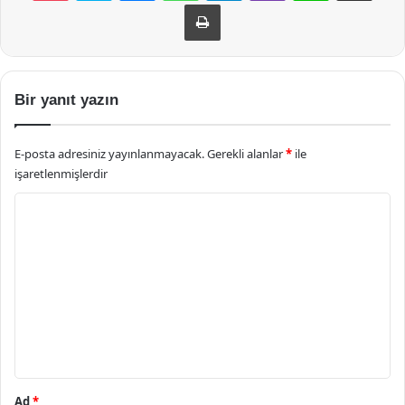
Yazdır
Bir yanıt yazın
E-posta adresiniz yayınlanmayacak.
Gerekli alanlar
*
ile
işaretlenmişlerdir
Y
o
r
u
m
*
Ad
*