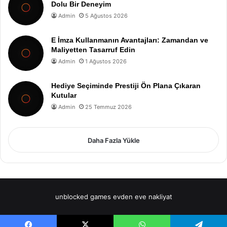
Dolu Bir Deneyim
Admin
5 Ağustos 2026
E İmza Kullanmanın Avantajları: Zamandan ve
Maliyetten Tasarruf Edin
Admin
1 Ağustos 2026
Hediye Seçiminde Prestiji Ön Plana Çıkaran
Kutular
Admin
25 Temmuz 2026
Daha Fazla Yükle
unblocked games
evden eve nakliyat