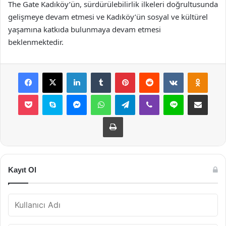
The Gate Kadıköy’ün, sürdürülebilirlik ilkeleri doğrultusunda
gelişmeye devam etmesi ve Kadıköy’ün sosyal ve kültürel
yaşamına katkıda bulunmaya devam etmesi
beklenmektedir.
Facebook
X
LinkedIn
Tumblr
Pinterest
Reddit
VKontakte
Odnok
Pocket
Skype
Messenger
WhatsApp
Telegram
Viber
Line
E-Posta ile payla
Yazdır
Kayıt Ol