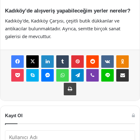
Kadıköy’de alışveriş yapabileceğim yerler nereler?
Kadıköy’de, Kadıköy Çarşısı, çeşitli butik dükkanlar ve
antikacılar bulunmaktadır. Ayrıca, semtte birçok sanat
galerisi de mevcuttur.
Facebook
X
LinkedIn
Tumblr
Pinterest
Reddit
VKontakte
Odnok
Pocket
Skype
Messenger
WhatsApp
Telegram
Viber
Line
E-Posta ile payla
Yazdır
Kayıt Ol