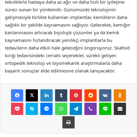
tekniklerle hastaya daha az ağrı ve daha hızlı bir iyileşme
süreci sunan bir yöntemdir. Günümüzde teknolojinin
gelişmesiyle birlikte kullanılan implantlar, kemiklerin daha
sağlıklı bir şekilde kaynamasını sağlıyor. Gelecekte, kemiğin
kanlanmasını artıracak biyolojik çözümler ya da kemik
kaynamasını hızlandıracak yenilikçi implantlarla bu
tedavilerin daha etkili hale geleceğini öngörüyoruz. Skafoid
kırığı tedavisindeki cerrahi seçenekler, sürekli gelişen
ortopedik teknoloji ve biyomekanik araştırmalarla daha
başarılı sonuçlar elde edilmesine olanak tanıyacaktır.
Facebook
X
LinkedIn
Tumblr
Pinterest
Reddit
VKontakte
Odnok
Pocket
Skype
Messenger
WhatsApp
Telegram
Viber
Line
E-Posta ile payla
Yazdır