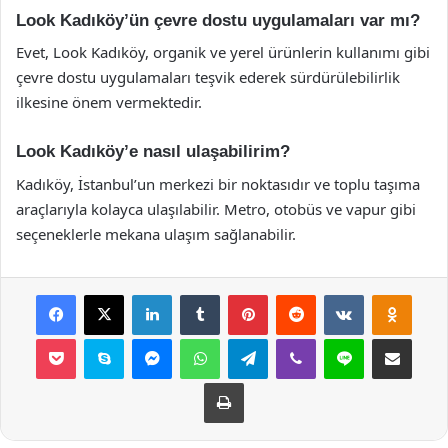
Look Kadıköy’ün çevre dostu uygulamaları var mı?
Evet, Look Kadıköy, organik ve yerel ürünlerin kullanımı gibi
çevre dostu uygulamaları teşvik ederek sürdürülebilirlik
ilkesine önem vermektedir.
Look Kadıköy’e nasıl ulaşabilirim?
Kadıköy, İstanbul’un merkezi bir noktasıdır ve toplu taşıma
araçlarıyla kolayca ulaşılabilir. Metro, otobüs ve vapur gibi
seçeneklerle mekana ulaşım sağlanabilir.
Facebook
X
LinkedIn
Tumblr
Pinterest
Reddit
VKontakte
Odnok
Pocket
Skype
Messenger
WhatsApp
Telegram
Viber
Line
E-Posta ile payla
Yazdır