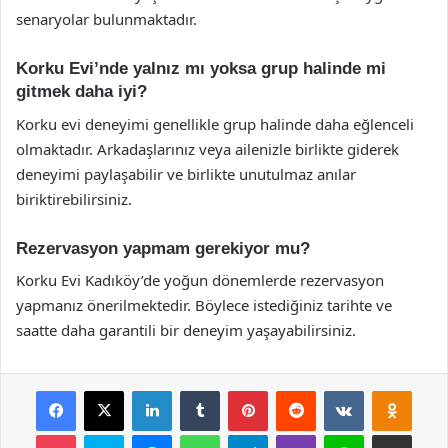
senaryolar bulunmaktadır.
Korku Evi’nde yalnız mı yoksa grup halinde mi
gitmek daha iyi?
Korku evi deneyimi genellikle grup halinde daha eğlenceli
olmaktadır. Arkadaşlarınız veya ailenizle birlikte giderek
deneyimi paylaşabilir ve birlikte unutulmaz anılar
biriktirebilirsiniz.
Rezervasyon yapmam gerekiyor mu?
Korku Evi Kadıköy’de yoğun dönemlerde rezervasyon
yapmanız önerilmektedir. Böylece istediğiniz tarihte ve
saatte daha garantili bir deneyim yaşayabilirsiniz.
Facebook
X
LinkedIn
Tumblr
Pinterest
Reddit
VKontakte
Odnok
Pocket
Skype
Messenger
WhatsApp
Telegram
Viber
Line
E-Posta ile payla