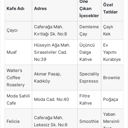
Öne
Özel
Kafe Adı
Adres
Çıkan
Tatlılar
İçecekler
Caferağa Mah.
Demleme
Çaylı
Çaycı
Kırtlağı Sk. No:8
Çay
Kek
Hüseyin Ağa Mah.
Üçüncü
Ev
Muaf
Sıraselviler Cad.
Dalga
Yapımı
No:39
Kahve
Kurabiye
Walter’s
Akmar Pasajı,
Speciality
Coffee
Brownie
Kadıköy
Espresso
Roastery
Moda Sahili
Filtre
Moda Cad. No:40
Poğaça
Cafe
Kahve
Yaban
Caferağa Mah.
Felicia
Smoothie
Mersinli
Lekesiz Sk. No:6