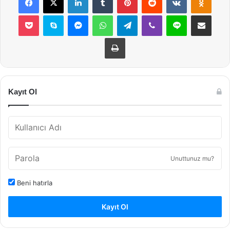
Pocket
Skype
Messenger
WhatsApp
Telegram
Viber
Line
E-Posta ile payla
Yazdır
Kayıt Ol
Unuttunuz mu?
Beni hatırla
Kayıt Ol