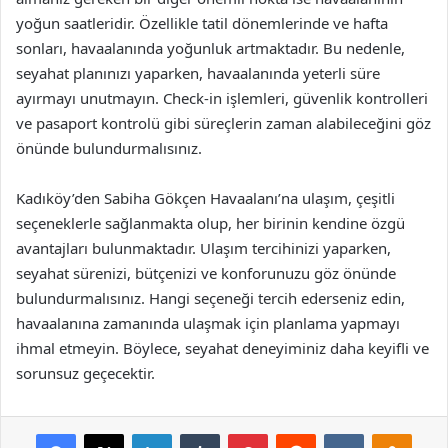
yoğun saatleridir. Özellikle tatil dönemlerinde ve hafta
sonları, havaalanında yoğunluk artmaktadır. Bu nedenle,
seyahat planınızı yaparken, havaalanında yeterli süre
ayırmayı unutmayın. Check-in işlemleri, güvenlik kontrolleri
ve pasaport kontrolü gibi süreçlerin zaman alabileceğini göz
önünde bulundurmalısınız.
Kadıköy’den Sabiha Gökçen Havaalanı’na ulaşım, çeşitli
seçeneklerle sağlanmakta olup, her birinin kendine özgü
avantajları bulunmaktadır. Ulaşım tercihinizi yaparken,
seyahat sürenizi, bütçenizi ve konforunuzu göz önünde
bulundurmalısınız. Hangi seçeneği tercih ederseniz edin,
havaalanına zamanında ulaşmak için planlama yapmayı
ihmal etmeyin. Böylece, seyahat deneyiminiz daha keyifli ve
sorunsuz geçecektir.
Facebook
X
LinkedIn
Tumblr
Pinterest
Reddit
VKontakte
Odnok