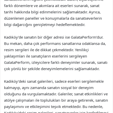
farklı dönemlere ve akımlara ait eserleri sunarak, sanat
tarihi hakkında bilgi edinmelerini sağlamaktadır. Ayrıca,
düzenlenen paneller ve konuşmalarla da sanatseverlerin
bilgi dağarcığını genişletmeyi hedeflemektedir.
Kadıköy’de sanatın bir diğer adresi ise GalataPerform’dur.
Bu mekan, daha çok performans sanatlarına odaklansa da,
resim sergileri ile de dikkat çekmektedir. Yenilikçi
yaklaşımları ile sanatçıların eserlerini sergileyen
GalataPerform, izleyicilere farklı deneyimler sunarak, sanatı
çok yönlü bir şekilde deneyimlemelerini sağlamaktadır.
Kadıköy’deki sanat galerileri, sadece eserleri sergilemekle
kalmayıp, aynı zamanda sanatın sosyal bir deneyim
olduğunu da vurgulamaktadır. Galeriler, sanat etkinlikleri ve
atölye çalışmaları ile toplulukları bir araya getirerek, sanatın
paylaşımını ve etkileşimini teşvik etmektedir. Bu nedenle,
Kadıköy’deki resim galerileri, sanatseverler için keşfedilmeyi