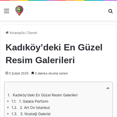
Menü
Ar
Anasayfa
/
Genel
Kadıköy’deki En Güzel
Resim Galerileri
2 Şubat 2025
3 dakika okuma süresi
Kadıköy'deki En Güzel Resim Galerileri
1. Galata Perform
2. Art On İstanbul
3. Nostalji Galerisi