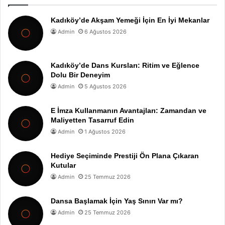
Kadıköy’de Akşam Yemeği İçin En İyi Mekanlar
Admin
6 Ağustos 2026
Kadıköy’de Dans Kursları: Ritim ve Eğlence
Dolu Bir Deneyim
Admin
5 Ağustos 2026
E İmza Kullanmanın Avantajları: Zamandan ve
Maliyetten Tasarruf Edin
Admin
1 Ağustos 2026
Hediye Seçiminde Prestiji Ön Plana Çıkaran
Kutular
Admin
25 Temmuz 2026
Dansa Başlamak İçin Yaş Sınırı Var mı?
Admin
25 Temmuz 2026