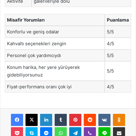
Aktivite
galerileriyle dolu
Misafir Yorumları
Puanlama
Konforlu ve geniş odalar
5/5
Kahvaltı seçenekleri zengin
4/5
Personel çok yardımcıydı
5/5
Konum harika, her yere yürüyerek
5/5
gidebiliyorsunuz
Fiyat-performans oranı çok iyi
4/5
Facebook
X
LinkedIn
Tumblr
Pinterest
Reddit
VKontakte
Odnok
Pocket
Skype
Messenger
WhatsApp
Telegram
Viber
Line
E-Posta ile payla