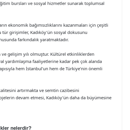
 eğitim bursları ve sosyal hizmetler sunarak toplumsal
arın ekonomik bağımsızlıklarını kazanmaları için çeşitli
 tür girişimler, Kadıköy’ün sosyal dokusunu
onusunda farkındalık yaratmaktadır.
e gelişim yılı olmuştur. Kültürel etkinliklerden
l yardımlaşma faaliyetlerine kadar pek çok alanda
yapısıyla hem İstanbul’un hem de Türkiye’nin önemli
alitesini artırmakta ve semtin cazibesini
projelerin devam etmesi, Kadıköy’ün daha da büyümesine
ikler nelerdir?