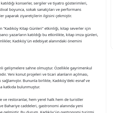
 katıldığı konserler, sergiler ve tiyatro gösterimleri,
stival boyunca, sokak sanatçıları ve performans
er yaparak ziyaretçilerin ilgisini çekmiştir.
“Kadıköy Kitap Günleri” etkinliği, kitap severler için
ncı yazarların katıldığı bu etkinlikte, kitap imza günleri,
kinlikler, Kadıköy’ün edebiyat alanındaki önemini
i gelişmelere sahne olmuştur. Özellikle gayrimenkul
r. Yeni konut projeleri ve ticari alanların açılması,
 sağlamıştır. Bununla birlikte, Kadıköy’deki esnaf ve
na katkıda bulunmuştur.
 ve restoranlar, hem yerel halk hem de turistler
a ve Bahariye caddeleri, gastronomi alanında yeni
line gelmiştir. Bu durum, Kadıköy’ün gastronomi turizmi