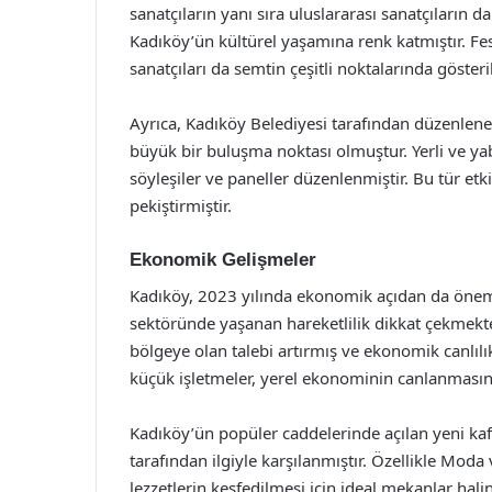
sanatçıların yanı sıra uluslararası sanatçıların da
Kadıköy’ün kültürel yaşamına renk katmıştır. Fe
sanatçıları da semtin çeşitli noktalarında gösteril
Ayrıca, Kadıköy Belediyesi tarafından düzenlenen 
büyük bir buluşma noktası olmuştur. Yerli ve yaba
söyleşiler ve paneller düzenlenmiştir. Bu tür et
pekiştirmiştir.
Ekonomik Gelişmeler
Kadıköy, 2023 yılında ekonomik açıdan da öneml
sektöründe yaşanan hareketlilik dikkat çekmektedi
bölgeye olan talebi artırmış ve ekonomik canlılık
küçük işletmeler, yerel ekonominin canlanması
Kadıköy’ün popüler caddelerinde açılan yeni kafe
tarafından ilgiyle karşılanmıştır. Özellikle Mod
lezzetlerin keşfedilmesi için ideal mekanlar ha