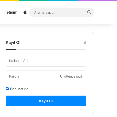
Sitemap
Arama
İletişim
yap
...
Kayıt Ol
Unuttunuz mu?
Beni hatırla
Kayıt Ol