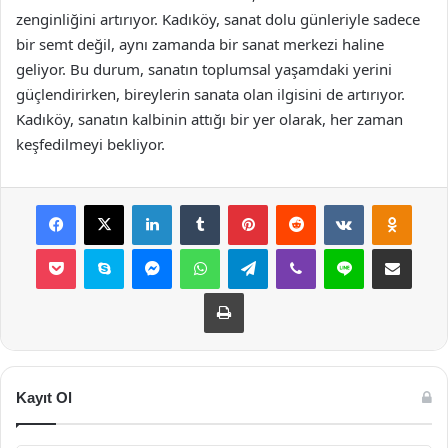
zenginliğini artırıyor. Kadıköy, sanat dolu günleriyle sadece
bir semt değil, aynı zamanda bir sanat merkezi haline
geliyor. Bu durum, sanatın toplumsal yaşamdaki yerini
güçlendirirken, bireylerin sanata olan ilgisini de artırıyor.
Kadıköy, sanatın kalbinin attığı bir yer olarak, her zaman
keşfedilmeyi bekliyor.
Facebook
X
LinkedIn
Tumblr
Pinterest
Reddit
VKontakte
Odnok
Pocket
Skype
Messenger
WhatsApp
Telegram
Viber
Line
E-Posta ile payla
Yazdır
Kayıt Ol