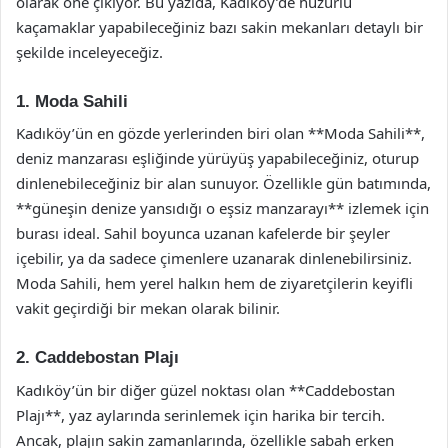
olarak öne çıkıyor. Bu yazıda, Kadıköy’de huzurlu
kaçamaklar yapabileceğiniz bazı sakin mekanları detaylı bir
şekilde inceleyeceğiz.
1. Moda Sahili
Kadıköy’ün en gözde yerlerinden biri olan **Moda Sahili**,
deniz manzarası eşliğinde yürüyüş yapabileceğiniz, oturup
dinlenebileceğiniz bir alan sunuyor. Özellikle gün batımında,
**güneşin denize yansıdığı o eşsiz manzarayı** izlemek için
burası ideal. Sahil boyunca uzanan kafelerde bir şeyler
içebilir, ya da sadece çimenlere uzanarak dinlenebilirsiniz.
Moda Sahili, hem yerel halkın hem de ziyaretçilerin keyifli
vakit geçirdiği bir mekan olarak bilinir.
2. Caddebostan Plajı
Kadıköy’ün bir diğer güzel noktası olan **Caddebostan
Plajı**, yaz aylarında serinlemek için harika bir tercih.
Ancak, plajın sakin zamanlarında, özellikle sabah erken