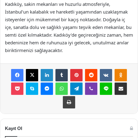
Kadıköy, sakin mekanları ve huzurlu atmosferiyle,
İstanbul’un kalabalık ve hareketli yaşamından uzaklaşmak
isteyenler için mükemmel bir kaçış noktasıdır. Doğayla iç
içe, sanatla dolu ve sağlıklı yaşamı teşvik eden mekanlar, bu
semti özel kılmaktadır. Kadıköy’de geçireceğiniz zaman, hem
bedeninize hem de ruhunuza iyi gelecek, unutulmaz anılar
biriktirmenizi sağlayacaktır.
Facebook
X
LinkedIn
Tumblr
Pinterest
Reddit
VKontakte
Odnok
Pocket
Skype
Messenger
WhatsApp
Telegram
Viber
Line
E-Posta ile payla
Yazdır
Kayıt Ol