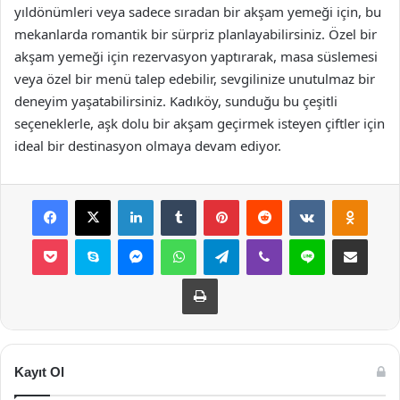
yıldönümleri veya sadece sıradan bir akşam yemeği için, bu
mekanlarda romantik bir sürpriz planlayabilirsiniz. Özel bir
akşam yemeği için rezervasyon yaptırarak, masa süslemesi
veya özel bir menü talep edebilir, sevgilinize unutulmaz bir
deneyim yaşatabilirsiniz. Kadıköy, sunduğu bu çeşitli
seçeneklerle, aşk dolu bir akşam geçirmek isteyen çiftler için
ideal bir destinasyon olmaya devam ediyor.
Facebook
X
LinkedIn
Tumblr
Pinterest
Reddit
VKontakte
Odnok
Pocket
Skype
Messenger
WhatsApp
Telegram
Viber
Line
E-Posta ile payla
Yazdır
Kayıt Ol