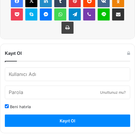
Pocket
Skype
Messenger
WhatsApp
Telegram
Viber
Line
E-Posta ile payla
Yazdır
Kayıt Ol
Unuttunuz mu?
Beni hatırla
Kayıt Ol