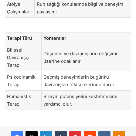
Atölye
Ruh sağlığı konularında bilgi ve deneyim
Çalışmaları
paylaşımı.
Terapi Türü
Yöntemler
Bilişsel
Düşünce ve davranışların değişimi
Davranışçı
üzerine odaklanır.
Terapi
Psikodinamik
Geçmiş deneyimlerin bugünkü
Terapi
davranışları etkisi üzerinde durur.
Humanistik
Bireyin potansiyelini keşfetmesine
Terapi
yardımcı olur.
Facebook
X
LinkedIn
Tumblr
Pinterest
Reddit
VKontakte
Odnok