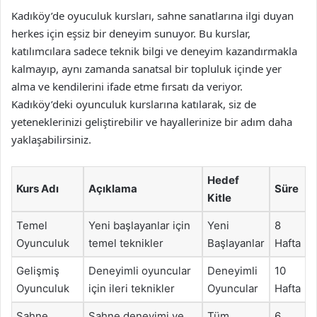
Kadıköy’de oyuculuk kursları, sahne sanatlarına ilgi duyan
herkes için eşsiz bir deneyim sunuyor. Bu kurslar,
katılımcılara sadece teknik bilgi ve deneyim kazandırmakla
kalmayıp, aynı zamanda sanatsal bir topluluk içinde yer
alma ve kendilerini ifade etme fırsatı da veriyor.
Kadıköy’deki oyunculuk kurslarına katılarak, siz de
yeteneklerinizi geliştirebilir ve hayallerinize bir adım daha
yaklaşabilirsiniz.
Hedef
Kurs Adı
Açıklama
Süre
Kitle
Temel
Yeni başlayanlar için
Yeni
8
Oyunculuk
temel teknikler
Başlayanlar
Hafta
Gelişmiş
Deneyimli oyuncular
Deneyimli
10
Oyunculuk
için ileri teknikler
Oyuncular
Hafta
Sahne
Sahne deneyimi ve
Tüm
6