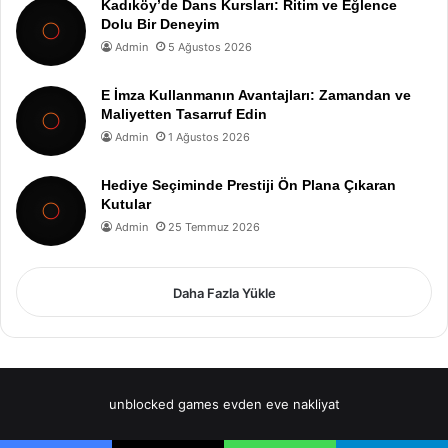
Kadıköy’de Dans Kursları: Ritim ve Eğlence
Dolu Bir Deneyim
Admin
5 Ağustos 2026
E İmza Kullanmanın Avantajları: Zamandan ve
Maliyetten Tasarruf Edin
Admin
1 Ağustos 2026
Hediye Seçiminde Prestiji Ön Plana Çıkaran
Kutular
Admin
25 Temmuz 2026
Daha Fazla Yükle
unblocked games
evden eve nakliyat