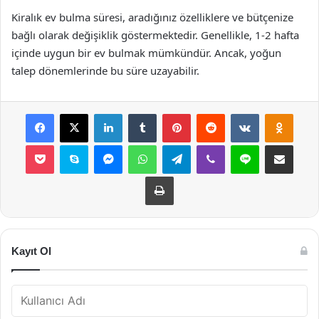
Kiralık ev bulma süresi, aradığınız özelliklere ve bütçenize
bağlı olarak değişiklik göstermektedir. Genellikle, 1-2 hafta
içinde uygun bir ev bulmak mümkündür. Ancak, yoğun
talep dönemlerinde bu süre uzayabilir.
Facebook
X
LinkedIn
Tumblr
Pinterest
Reddit
VKontakte
Odnok
Pocket
Skype
Messenger
WhatsApp
Telegram
Viber
Line
E-Posta ile payla
Yazdır
Kayıt Ol