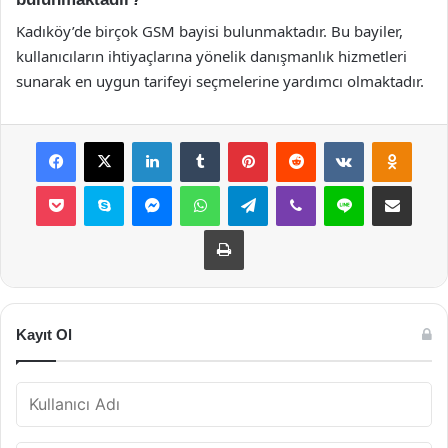
Kadıköy’de birçok GSM bayisi bulunmaktadır. Bu bayiler,
kullanıcıların ihtiyaçlarına yönelik danışmanlık hizmetleri
sunarak en uygun tarifeyi seçmelerine yardımcı olmaktadır.
Facebook
X
LinkedIn
Tumblr
Pinterest
Reddit
VKontakte
Odnok
Pocket
Skype
Messenger
WhatsApp
Telegram
Viber
Line
E-Posta ile payla
Yazdır
Kayıt Ol