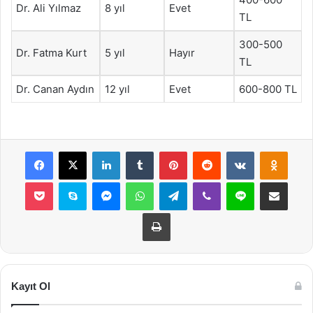
Dr. Ali Yılmaz
8 yıl
Evet
TL
300-500
Dr. Fatma Kurt
5 yıl
Hayır
TL
Dr. Canan Aydın
12 yıl
Evet
600-800 TL
Facebook
X
LinkedIn
Tumblr
Pinterest
Reddit
VKontakte
Odnok
Pocket
Skype
Messenger
WhatsApp
Telegram
Viber
Line
E-Posta ile payla
Yazdır
Kayıt Ol