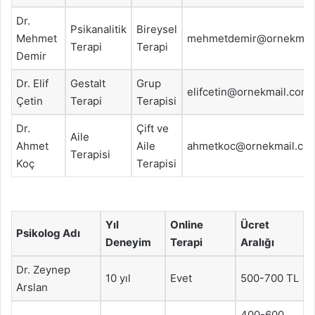
Dr.
Psikanalitik
Bireysel
Mehmet
mehmetdemir@ornekmai
Terapi
Terapi
Demir
Dr. Elif
Gestalt
Grup
elifcetin@ornekmail.com
Çetin
Terapi
Terapisi
Dr.
Çift ve
Aile
Ahmet
Aile
ahmetkoc@ornekmail.co
Terapisi
Koç
Terapisi
Yıl
Online
Ücret
Psikolog Adı
Deneyim
Terapi
Aralığı
Dr. Zeynep
10 yıl
Evet
500-700 TL
Arslan
400-600