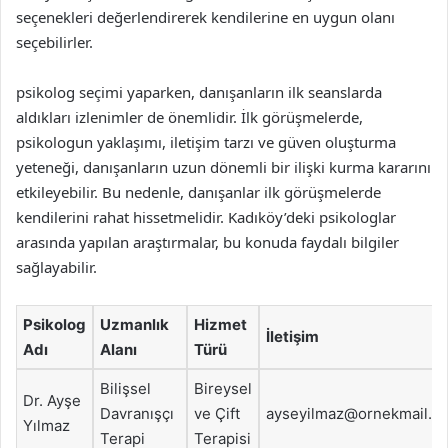
seçenekleri değerlendirerek kendilerine en uygun olanı
seçebilirler.
psikolog seçimi yaparken, danışanların ilk seanslarda
aldıkları izlenimler de önemlidir. İlk görüşmelerde,
psikologun yaklaşımı, iletişim tarzı ve güven oluşturma
yeteneği, danışanların uzun dönemli bir ilişki kurma kararını
etkileyebilir. Bu nedenle, danışanlar ilk görüşmelerde
kendilerini rahat hissetmelidir. Kadıköy’deki psikologlar
arasında yapılan araştırmalar, bu konuda faydalı bilgiler
sağlayabilir.
Psikolog
Uzmanlık
Hizmet
İletişim
Adı
Alanı
Türü
Bilişsel
Bireysel
Dr. Ayşe
Davranışçı
ve Çift
ayseyilmaz@ornekmail.c
Yılmaz
Terapi
Terapisi