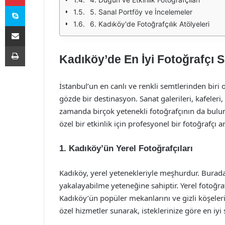
Skype
5. Sanal Portföy ve İncelemeler
6. Kadıköy'de Fotoğrafçılık Atölyeleri
E-Posta ile paylaş
Yazdır
Kadıköy’de En İyi Fotoğrafçı 
İstanbul’un en canlı ve renkli semtlerinden biri 
gözde bir destinasyon. Sanat galerileri, kafeler
zamanda birçok yetenekli fotoğrafçının da bulu
özel bir etkinlik için profesyonel bir fotoğrafçı 
1.
Kadıköy’ün Yerel Fotoğrafçıları
Kadıköy, yerel yetenekleriyle meşhurdur. Burada
yakalayabilme yeteneğine sahiptir. Yerel fotoğraf
Kadıköy’ün popüler mekanlarını ve gizli köşelerin
özel hizmetler sunarak, isteklerinize göre en iyi s