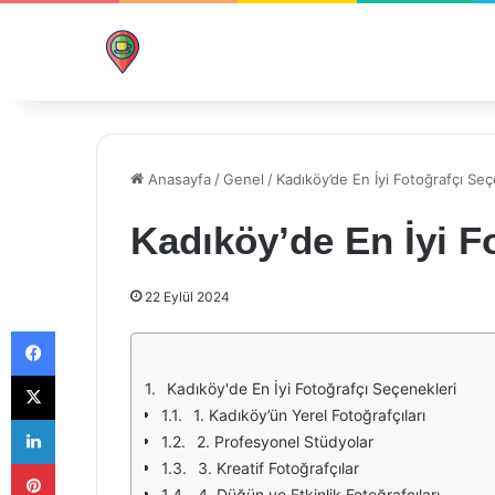
Anasayfa
/
Genel
/
Kadıköy’de En İyi Fotoğrafçı Seç
Kadıköy’de En İyi F
22 Eylül 2024
Facebook
X
Kadıköy'de En İyi Fotoğrafçı Seçenekleri
1. Kadıköy’ün Yerel Fotoğrafçıları
LinkedIn
2. Profesyonel Stüdyolar
Pinterest
3. Kreatif Fotoğrafçılar
4. Düğün ve Etkinlik Fotoğrafçıları