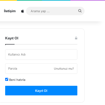
Sitemap
Arama
İletişim
yap
...
Kayıt Ol
Unuttunuz mu?
Beni hatırla
Kayıt Ol