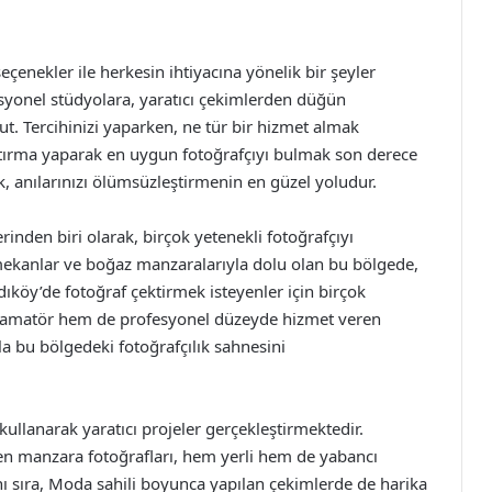
çenekler ile herkesin ihtiyacına yönelik bir şeyler
fesyonel stüdyolara, yaratıcı çekimlerden düğün
t. Tercihinizi yaparken, ne tür bir hizmet almak
ştırma yaparak en uygun fotoğrafçıyı bulmak son derece
k, anılarınızı ölümsüzleştirmenin en güzel yoludur.
inden biri olarak, birçok yetenekli fotoğrafçıyı
i mekanlar ve boğaz manzaralarıyla dolu olan bu bölgede,
dıköy’de fotoğraf çektirmek isteyenler için birçok
Hem amatör hem de profesyonel düzeyde hizmet veren
ıyla bu bölgedeki fotoğrafçılık sahnesini
kullanarak yaratıcı projeler gerçekleştirmektedir.
en manzara fotoğrafları, hem yerli hem de yabancı
nı sıra, Moda sahili boyunca yapılan çekimlerde de harika