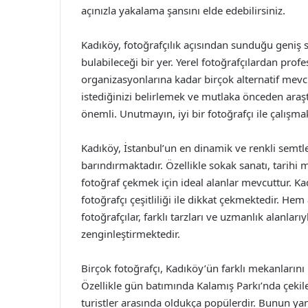
açınızla yakalama şansını elde edebilirsiniz.
Kadıköy, fotoğrafçılık açısından sunduğu geniş se
bulabileceği bir yer. Yerel fotoğrafçılardan pro
organizasyonlarına kadar birçok alternatif mevcu
istediğinizi belirlemek ve mutlaka önceden ara
önemli. Unutmayın, iyi bir fotoğrafçı ile çalışma
Kadıköy, İstanbul’un en dinamik ve renkli semtler
barındırmaktadır. Özellikle sokak sanatı, tarih
fotoğraf çekmek için ideal alanlar mevcuttur. Ka
fotoğrafçı çeşitliliği ile dikkat çekmektedir. 
fotoğrafçılar, farklı tarzları ve uzmanlık alanlar
zenginleştirmektedir.
Birçok fotoğrafçı, Kadıköy’ün farklı mekanlarını 
Özellikle gün batımında Kalamış Parkı’nda çekil
turistler arasında oldukça popülerdir. Bunun ya