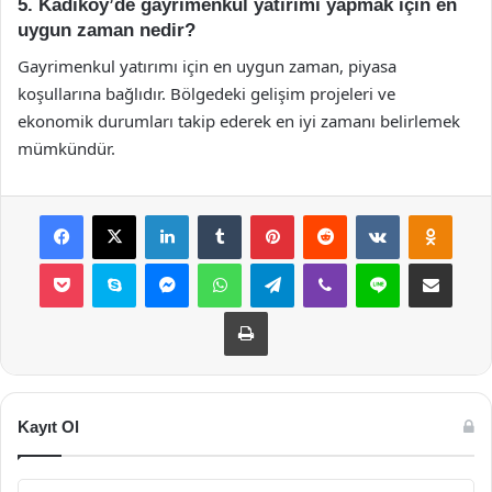
5. Kadıköy’de gayrimenkul yatırımı yapmak için en
uygun zaman nedir?
Gayrimenkul yatırımı için en uygun zaman, piyasa
koşullarına bağlıdır. Bölgedeki gelişim projeleri ve
ekonomik durumları takip ederek en iyi zamanı belirlemek
mümkündür.
Facebook
X
LinkedIn
Tumblr
Pinterest
Reddit
VKontakte
Odnok
Pocket
Skype
Messenger
WhatsApp
Telegram
Viber
Line
E-Posta ile payla
Yazdır
Kayıt Ol