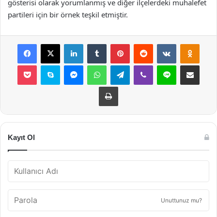
gösterisi olarak yorumlanmış ve diğer ilçelerdeki muhalefet
partileri için bir örnek teşkil etmiştir.
Facebook
X
LinkedIn
Tumblr
Pinterest
Reddit
VKontakte
Odnok
Pocket
Skype
Messenger
WhatsApp
Telegram
Viber
Line
E-Posta ile payla
Yazdır
Kayıt Ol
Unuttunuz mu?