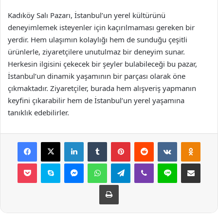
Kadıköy Salı Pazarı, İstanbul’un yerel kültürünü
deneyimlemek isteyenler için kaçırılmaması gereken bir
yerdir. Hem ulaşımın kolaylığı hem de sunduğu çeşitli
ürünlerle, ziyaretçilere unutulmaz bir deneyim sunar.
Herkesin ilgisini çekecek bir şeyler bulabileceği bu pazar,
İstanbul’un dinamik yaşamının bir parçası olarak öne
çıkmaktadır. Ziyaretçiler, burada hem alışveriş yapmanın
keyfini çıkarabilir hem de İstanbul’un yerel yaşamına
tanıklık edebilirler.
Facebook
X
LinkedIn
Tumblr
Pinterest
Reddit
VKontakte
Odnok
Pocket
Skype
Messenger
WhatsApp
Telegram
Viber
Line
E-Posta ile payla
Yazdır