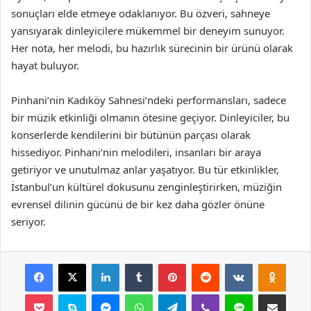
sonuçları elde etmeye odaklanıyor. Bu özveri, sahneye
yansıyarak dinleyicilere mükemmel bir deneyim sunuyor.
Her nota, her melodi, bu hazırlık sürecinin bir ürünü olarak
hayat buluyor.
Pinhani’nin Kadıköy Sahnesi’ndeki performansları, sadece
bir müzik etkinliği olmanın ötesine geçiyor. Dinleyiciler, bu
konserlerde kendilerini bir bütünün parçası olarak
hissediyor. Pinhani’nin melodileri, insanları bir araya
getiriyor ve unutulmaz anlar yaşatıyor. Bu tür etkinlikler,
İstanbul’un kültürel dokusunu zenginleştirirken, müziğin
evrensel dilinin gücünü de bir kez daha gözler önüne
seriyor.
Facebook
X
LinkedIn
Tumblr
Pinterest
Reddit
VKontakte
Odnok
Pocket
Skype
Messenger
WhatsApp
Telegram
Viber
Line
E-Posta ile payla