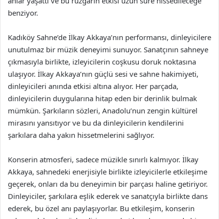
anlar yaşattı ve bu rüzgarın etkisi uzun süre hissedileceğe
benziyor.
Kadıköy Sahne’de İlkay Akkaya’nın performansı, dinleyicilere
unutulmaz bir müzik deneyimi sunuyor. Sanatçının sahneye
çıkmasıyla birlikte, izleyicilerin coşkusu doruk noktasına
ulaşıyor. İlkay Akkaya’nın güçlü sesi ve sahne hakimiyeti,
dinleyicileri anında etkisi altına alıyor. Her parçada,
dinleyicilerin duygularına hitap eden bir derinlik bulmak
mümkün. Şarkıların sözleri, Anadolu’nun zengin kültürel
mirasını yansıtıyor ve bu da dinleyicilerin kendilerini
şarkılara daha yakın hissetmelerini sağlıyor.
Konserin atmosferi, sadece müzikle sınırlı kalmıyor. İlkay
Akkaya, sahnedeki enerjisiyle birlikte izleyicilerle etkileşime
geçerek, onları da bu deneyimin bir parçası haline getiriyor.
Dinleyiciler, şarkılara eşlik ederek ve sanatçıyla birlikte dans
ederek, bu özel anı paylaşıyorlar. Bu etkileşim, konserin