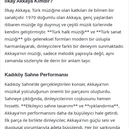
İlkay Akkaya Kimdir?
İlkay Akkaya, Türk müziğine olan katkıları ile bilinen bir
sanatçıdır. 1970 doğumlu olan Akkaya, genç yaşlardan
itibaren müziğe ilgi duymuş ve çeşitli müzik türlerinde
kendini geliştirmiştir. **Türk halk müziği** ve **Türk sanat
müziği** gibi geleneksel formları modern bir üslupla
harmanlayarak, dinleyicilere farklı bir deneyim sunmaktadır.
Akkaya’nın müziği, sadece melodik yapısıyla değil, aynı
zamanda sözleriyle de derin bir anlam taşır.
Kadıköy Sahne Performansı
Kadıköy Sahne’de gerçekleştirilen konser, Akkaya’nın
müzikal yolculuğunun önemli bir parçasını oluşturdu.
Sahneye çıktığında, dinleyicilerinin coşkusunu hemen
hissetti. **Etkileyici sahne tasarımı** ve **ışıklandırma**,
Akkaya’nın performansını daha da büyüleyici hale getirdi.
İlk parça ile birlikte dinleyiciler, Akkaya’nın güçlü sesi ve
duygusal yorumlarıyla adeta büyülendi. Her bir şarkısında