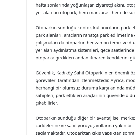
hafta sonlarında yoğunlaşan ziyaretçi akını, oto
yer alan bu otopark, hem manzarası hem de sun
Otoparkın sunduğu konfor, kullanıcıların park e
park alanları, araçların rahatça park edilmesine
çalışmaları da otoparkın her zaman temiz ve düz
yer alan aydınlatma sistemleri, gece saatlerinde 
otoparka girdikleri andan itibaren kendilerini 
Güvenlik, Kadıköy Sahil Otopark’ın en önemli öz
görevlileri tarafından izlenmektedir. Ayrıca, mo
herhangi bir olumsuz duruma karşı anında müda
sahipleri, park ettikleri araçlarının güvende old
çıkabilirler.
Otoparkın sunduğu diğer bir avantaj ise, merkez
caddelerine ve sahil yürüyüş yollarına yakın bir
sağlamaktadır. Otoparktan çıkış yaptıktan sonra, 