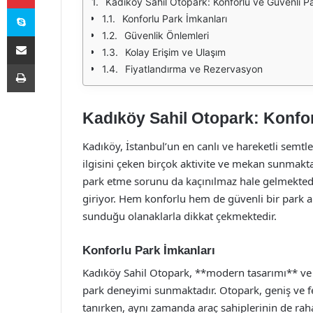
Kadıköy Sahil Otopark: Konforlu ve Güvenli Pa
Skype
Konforlu Park İmkanları
Güvenlik Önlemleri
E-Posta ile paylaş
Kolay Erişim ve Ulaşım
Yazdır
Fiyatlandırma ve Rezervasyon
Kadıköy Sahil Otopark: Konfor
Kadıköy, İstanbul’un en canlı ve hareketli semtle
ilgisini çeken birçok aktivite ve mekan sunmakta
park etme sorunu da kaçınılmaz hale gelmektedi
giriyor. Hem konforlu hem de güvenli bir park al
sunduğu olanaklarla dikkat çekmektedir.
Konforlu Park İmkanları
Kadıköy Sahil Otopark, **modern tasarımı** ve **
park deneyimi sunmaktadır. Otopark, geniş ve fe
tanırken, aynı zamanda araç sahiplerinin de rah