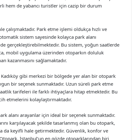
 hem de yabancı turistler için cazip bir durum
le çalışmaktadır. Park etme işlemi oldukça hızlı ve
n otomatik sistem sayesinde kolayca park alanı
kilde gerçekleştirebilmektedir. Bu sistem, yoğun saatlerde
rıca, mobil uygulama üzerinden otoparkın doluluk
man kazanmasını sağlamaktadır.
Kadıköy gibi merkezi bir bölgede yer alan bir otopark
e uygun bir seçenek sunmaktadır. Uzun süreli park etme
k tarifeleri ile farklı ihtiyaçlara hitap etmektedir. Bu
ih etmelerini kolaylaştırmaktadır.
ark alanı arayanlar için ideal bir seçenek sunmaktadır.
arını karşılayacak şekilde tasarlanmış olan bu otopark,
da keyifli hale getirmektedir. Güvenlik, konfor ve
 Otopark, İstanbul’un en gözde otoparklarından biri