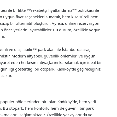
si ile birlikte **rekabetçi fiyatlandırma** politikası ile
çin uygun fiyat seçenekleri sunarak, hem kısa süreli hem
 cazip bir alternatif oluşturur. Ayrıca, online rezervasyon
 önce yerlerini ayırtabilirler. Bu durum, özellikle yoğun
ır.
li ve ulaşılabilir** park alanı ile İstanbul’da araç
lmiştir. Modern altyapısı, güvenlik önlemleri ve uygun
iyaret eden herkesin ihtiyaçlarını karşılamak için ideal bir
yoğun ilgi gösterdiği bu otopark, Kadıköy’de geçireceğiniz
caktır.
popüler bölgelerinden biri olan Kadıköy’de, hem yerli
r. Bu otopark, hem konforlu hem de güvenli bir park
rakmalarını sağlamaktadır. Özellikle yaz aylarında ve