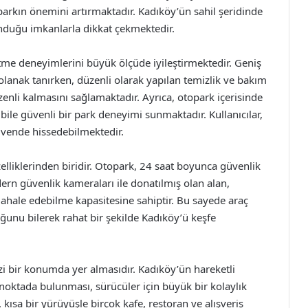
parkın önemini artırmaktadır. Kadıköy’ün sahil şeridinde
duğu imkanlarla dikkat çekmektedir.
tme deneyimlerini büyük ölçüde iyileştirmektedir. Geniş
 olanak tanırken, düzenli olarak yapılan temizlik ve bakım
enli kalmasını sağlamaktadır. Ayrıca, otopark içerisinde
bile güvenli bir park deneyimi sunmaktadır. Kullanıcılar,
güvende hissedebilmektedir.
elliklerinden biridir. Otopark, 24 saat boyunca güvenlik
dern güvenlik kameraları ile donatılmış olan alan,
hale edebilme kapasitesine sahiptir. Bu sayede araç
uğunu bilerek rahat bir şekilde Kadıköy’ü keşfe
i bir konumda yer almasıdır. Kadıköy’ün hareketli
 noktada bulunması, sürücüler için büyük bir kolaylık
kısa bir yürüyüşle birçok kafe, restoran ve alışveriş