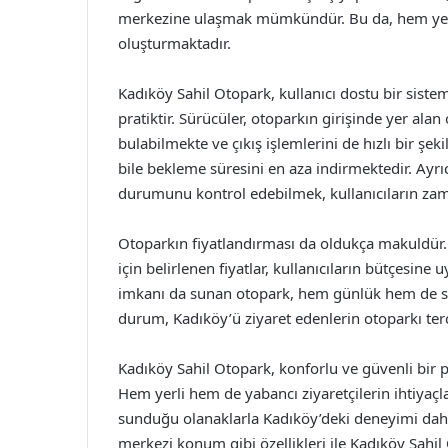
merkezine ulaşmak mümkündür. Bu da, hem yerli
oluşturmaktadır.
Kadıköy Sahil Otopark, kullanıcı dostu bir sistem
pratiktir. Sürücüler, otoparkın girişinde yer ala
bulabilmekte ve çıkış işlemlerini de hızlı bir şe
bile bekleme süresini en aza indirmektedir. Ay
durumunu kontrol edebilmek, kullanıcıların za
Otoparkın fiyatlandırması da oldukça makuldür. 
için belirlenen fiyatlar, kullanıcıların bütçesin
imkanı da sunan otopark, hem günlük hem de saatli
durum, Kadıköy’ü ziyaret edenlerin otoparkı terc
Kadıköy Sahil Otopark, konforlu ve güvenli bir p
Hem yerli hem de yabancı ziyaretçilerin ihtiyaçl
sunduğu olanaklarla Kadıköy’deki deneyimi daha 
merkezi konum gibi özellikleri ile Kadıköy Sahil