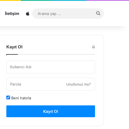
Sitemap
Arama
İletişim
yap
...
Kayıt Ol
Unuttunuz mu?
Beni hatırla
Kayıt Ol