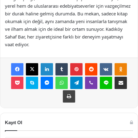
yerel hem de uluslararası edebiyatseverler için vazgeçilmez
bir durak haline gelmiş durumda. Bu mekan, sadece kitap
okumak için değil, aynı zamanda yeni insanlarla tanışmak
ve ilham almak için de ideal bir ortam sunuyor. Kadıköy
Sahaf Bar, her ziyaretçisine farklı bir deneyim yaşatmayı
vaat ediyor.
Facebook
X
LinkedIn
Tumblr
Pinterest
Reddit
VKontakte
Odnok
Pocket
Skype
Messenger
WhatsApp
Telegram
Viber
Line
E-Posta ile payla
Yazdır
Kayıt Ol