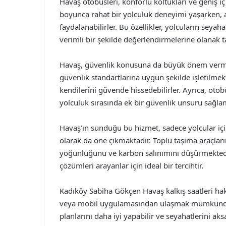
Havaş otobüsleri, konforlu koltukları ve geniş iç
boyunca rahat bir yolculuk deneyimi yaşarken,
faydalanabilirler. Bu özellikler, yolcuların seyah
verimli bir şekilde değerlendirmelerine olanak t
Havaş, güvenlik konusuna da büyük önem vermek
güvenlik standartlarına uygun şekilde işletilmekt
kendilerini güvende hissedebilirler. Ayrıca, oto
yolculuk sırasında ek bir güvenlik unsuru sağla
Havaş’ın sunduğu bu hizmet, sadece yolcular içi
olarak da öne çıkmaktadır. Toplu taşıma araçların
yoğunluğunu ve karbon salınımını düşürmektedir
çözümleri arayanlar için ideal bir tercihtir.
Kadıköy Sabiha Gökçen Havaş kalkış saatleri hak
veya mobil uygulamasından ulaşmak mümkündür. A
planlarını daha iyi yapabilir ve seyahatlerini ak