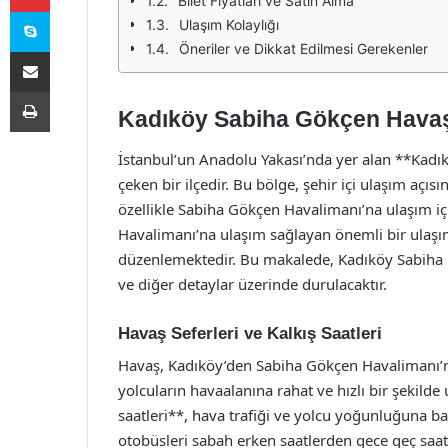
Bilet Fiyatları ve Satın Alma
Skype
Ulaşım Kolaylığı
Öneriler ve Dikkat Edilmesi Gerekenler
E-Posta ile paylaş
Yazdır
Kadıköy Sabiha Gökçen Havaş 
İstanbul’un Anadolu Yakası’nda yer alan **Kadı
çeken bir ilçedir. Bu bölge, şehir içi ulaşım aç
özellikle Sabiha Gökçen Havalimanı’na ulaşım iç
Havalimanı’na ulaşım sağlayan önemli bir ulaşım
düzenlemektedir. Bu makalede, Kadıköy Sabiha Gökç
ve diğer detaylar üzerinde durulacaktır.
Havaş Seferleri ve Kalkış Saatleri
Havaş, Kadıköy’den Sabiha Gökçen Havalimanı’na
yolcuların havaalanına rahat ve hızlı bir şekild
saatleri**, hava trafiği ve yolcu yoğunluğuna bağ
otobüsleri sabah erken saatlerden gece geç saat