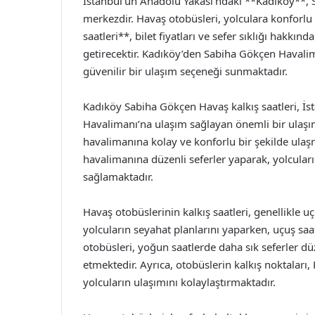
İstanbul’un Anadolu Yakası’ndaki **Kadıköy**, 
merkezdir. Havaş otobüsleri, yolculara konforl
saatleri**, bilet fiyatları ve sefer sıklığı hakkı
getirecektir. Kadıköy’den Sabiha Gökçen Havali
güvenilir bir ulaşım seçeneği sunmaktadır.
Kadıköy Sabiha Gökçen Havaş kalkış saatleri, 
Havalimanı’na ulaşım sağlayan önemli bir ulaşım
havalimanına kolay ve konforlu bir şekilde ulaş
havalimanına düzenli seferler yaparak, yolcular
sağlamaktadır.
Havaş otobüslerinin kalkış saatleri, genellikle 
yolcuların seyahat planlarını yaparken, uçuş sa
otobüsleri, yoğun saatlerde daha sık seferler d
etmektedir. Ayrıca, otobüslerin kalkış noktaları,
yolcuların ulaşımını kolaylaştırmaktadır.