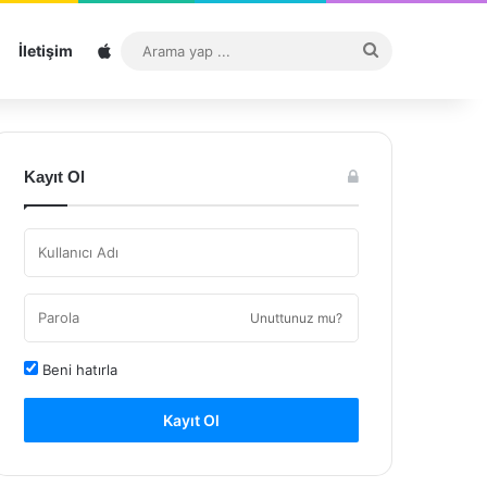
Sitemap
Arama
İletişim
yap
...
Kayıt Ol
Unuttunuz mu?
Beni hatırla
Kayıt Ol