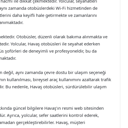
 hacmi ile dikkat çekmektedir. Yolcular, seyahatleri
 aynı zamanda otobüslerdeki Wi-Fi hizmetinden de
atlerini daha keyifli hale getirmekte ve zamanlarını
anımaktadır.
tedir. Otobüsler, düzenli olarak bakıma alınmakta ve
edir. Yolcular, Havaş otobüsleri ile seyahat ederken
büs şoförleri de deneyimli ve profesyoneldir, bu da
maktadır.
n değil, aynı zamanda çevre dostu bir ulaşım seçeneği
ın kullanılması, bireysel araç kullanımını azaltarak trafik
. Bu nedenle, Havaş otobüsleri, sürdürülebilir ulaşım
kında güncel bilgilere Havaş’ın resmi web sitesinden
yrıca, yolcular, sefer saatlerini kontrol ederek,
samadan gerçekleştirebilirler. Havaş, müşteri