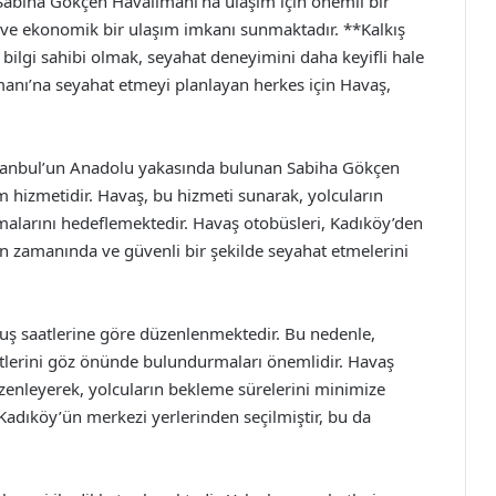
Sabiha Gökçen Havalimanı’na ulaşım için önemli bir
u ve ekonomik bir ulaşım imkanı sunmaktadır. **Kalkış
nda bilgi sahibi olmak, seyahat deneyimini daha keyifli hale
manı’na seyahat etmeyi planlayan herkes için Havaş,
İstanbul’un Anadolu yakasında bulunan Sabiha Gökçen
 hizmetidir. Havaş, bu hizmeti sunarak, yolcuların
malarını hedeflemektedir. Havaş otobüsleri, Kadıköy’den
ın zamanında ve güvenli bir şekilde seyahat etmelerini
uçuş saatlerine göre düzenlenmektedir. Bu nedenle,
atlerini göz önünde bulundurmaları önemlidir. Havaş
üzenleyerek, yolcuların bekleme sürelerini minimize
 Kadıköy’ün merkezi yerlerinden seçilmiştir, bu da