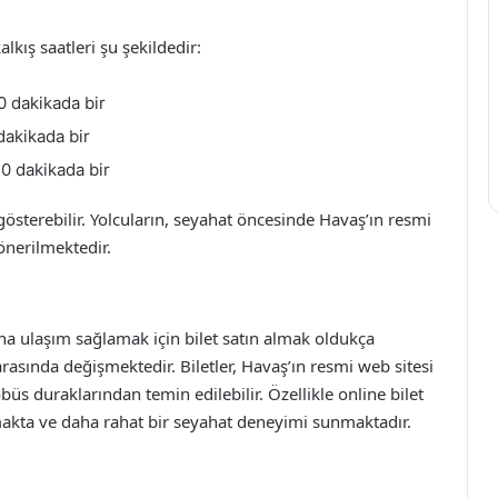
lkış saatleri şu şekildedir:
0 dakikada bir
dakikada bir
30 dakikada bir
österebilir. Yolcuların, seyahat öncesinde Havaş’ın resmi
önerilmektedir.
a ulaşım sağlamak için bilet satın almak oldukça
 arasında değişmektedir. Biletler, Havaş’ın resmi web sitesi
üs duraklarından temin edilebilir. Özellikle online bilet
makta ve daha rahat bir seyahat deneyimi sunmaktadır.