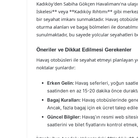
Kadıköy’den Sabiha Gökçen Havalimanı’na ulaşım
İskelesi** veya **Kadıköy Rıhtımı** gibi merkez
bir seyahat imkanı sunmaktadır. Havaş otobüsle
oturma alanları ve bagaj bölmeleri ile donatılmı
sunulmaktadır, bu sayede yolcular seyahatleri bo
Öneriler ve Dikkat Edilmesi Gerekenler
Havaş otobüsleri ile seyahat etmeyi planlayan yo
noktalar şunlardır:
Erken Gelin:
Havaş seferleri, yoğun saatle
saatinden en az 15-20 dakika önce durakta
Bagaj Kuralları:
Havaş otobüslerinde genell
Ancak, fazla bagaj için ek ücret talep edi
Güncel Bilgiler:
Havaş’ın resmi web sites
saatlerini ve bilet fiyatlarını kontrol etmek