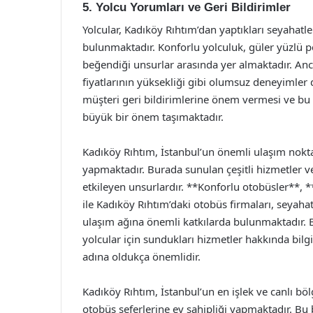
5. Yolcu Yorumları ve Geri Bildirimler
Yolcular, Kadıköy Rıhtım’dan yaptıkları seyahatl
bulunmaktadır. Konforlu yolculuk, güler yüzlü p
beğendiği unsurlar arasında yer almaktadır. Anc
fiyatlarının yüksekliği gibi olumsuz deneyimler
müşteri geri bildirimlerine önem vermesi ve bu ge
büyük bir önem taşımaktadır.
Kadıköy Rıhtım, İstanbul’un önemli ulaşım noktal
yapmaktadır. Burada sunulan çeşitli hizmetler ve 
etkileyen unsurlardır. **Konforlu otobüsler**, 
ile Kadıköy Rıhtım’daki otobüs firmaları, seyaha
ulaşım ağına önemli katkılarda bulunmaktadır.
yolcular için sundukları hizmetler hakkında bil
adına oldukça önemlidir.
Kadıköy Rıhtım, İstanbul’un en işlek ve canlı bö
otobüs seferlerine ev sahipliği yapmaktadır. Bu 