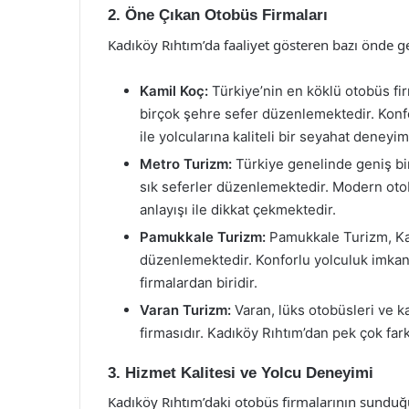
2. Öne Çıkan Otobüs Firmaları
Kadıköy Rıhtım’da faaliyet gösteren bazı önde ge
Kamil Koç:
Türkiye’nin en köklü otobüs fir
birçok şehre sefer düzenlemektedir. Konfo
ile yolcularına kaliteli bir seyahat deneyi
Metro Turizm:
Türkiye genelinde geniş bir
sık seferler düzenlemektedir. Modern oto
anlayışı ile dikkat çekmektedir.
Pamukkale Turizm:
Pamukkale Turizm, Kad
düzenlemektedir. Konforlu yolculuk imkanı 
firmalardan biridir.
Varan Turizm:
Varan, lüks otobüsleri ve kal
firmasıdır. Kadıköy Rıhtım’dan pek çok far
3. Hizmet Kalitesi ve Yolcu Deneyimi
Kadıköy Rıhtım’daki otobüs firmalarının sunduğ