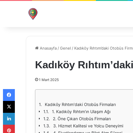
Anasayfa
/
Genel
/
Kadıköy Rıhtım’daki Otobüs Firma
Kadıköy Rıhtım’daki
1 Mart 2025
Facebook
X
Kadıköy Rıhtım'daki Otobüs Firmaları
1. Kadıköy Rıhtım'ın Ulaşım Ağı
LinkedIn
2. Öne Çıkan Otobüs Firmaları
Pinterest
3. Hizmet Kalitesi ve Yolcu Deneyimi
4. Fiyatlandırma ve Bilet Alım Süreci