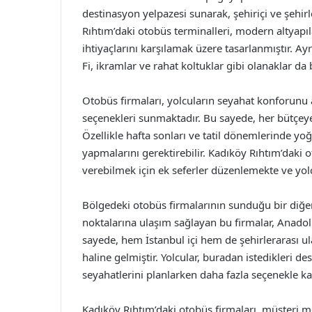
destinasyon yelpazesi sunarak, şehiriçi ve şehir
Rıhtım’daki otobüs terminalleri, modern altyapıl
ihtiyaçlarını karşılamak üzere tasarlanmıştır. A
Fi, ikramlar ve rahat koltuklar gibi olanaklar da
Otobüs firmaları, yolcuların seyahat konforunu ar
seçenekleri sunmaktadır. Bu sayede, her bütç
Özellikle hafta sonları ve tatil dönemlerinde yo
yapmalarını gerektirebilir. Kadıköy Rıhtım’daki
verebilmek için ek seferler düzenlemekte ve yol
Bölgedeki otobüs firmalarının sunduğu bir diğer a
noktalarına ulaşım sağlayan bu firmalar, Anadol
sayede, hem İstanbul içi hem de şehirlerarası 
haline gelmiştir. Yolcular, buradan istedikleri
seyahatlerini planlarken daha fazla seçenekle ka
Kadıköy Rıhtım’daki otobüs firmaları, müşteri 