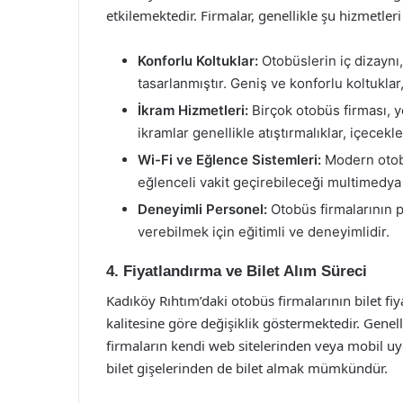
etkilemektedir. Firmalar, genellikle şu hizmetler
Konforlu Koltuklar:
Otobüslerin iç dizaynı,
tasarlanmıştır. Geniş ve konforlu koltukla
İkram Hizmetleri:
Birçok otobüs firması, y
ikramlar genellikle atıştırmalıklar, içece
Wi-Fi ve Eğlence Sistemleri:
Modern otobü
eğlenceli vakit geçirebileceği multimedya
Deneyimli Personel:
Otobüs firmalarının pe
verebilmek için eğitimli ve deneyimlidir.
4. Fiyatlandırma ve Bilet Alım Süreci
Kadıköy Rıhtım’daki otobüs firmalarının bilet fiy
kalitesine göre değişiklik göstermektedir. Genelli
firmaların kendi web sitelerinden veya mobil uygu
bilet gişelerinden de bilet almak mümkündür.