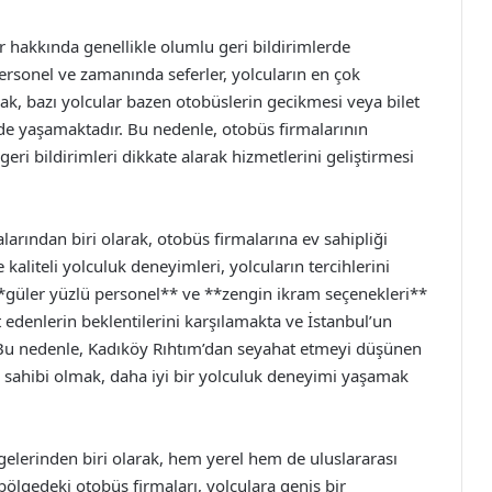
er hakkında genellikle olumlu geri bildirimlerde
ersonel ve zamanında seferler, yolcuların en çok
ak, bazı yolcular bazen otobüslerin gecikmesi veya bilet
 de yaşamaktadır. Bu nedenle, otobüs firmalarının
ri bildirimleri dikkate alarak hizmetlerini geliştirmesi
arından biri olarak, otobüs firmalarına ev sahipliği
kaliteli yolculuk deneyimleri, yolcuların tercihlerini
**güler yüzlü personel** ve **zengin ikram seçenekleri**
t edenlerin beklentilerini karşılamakta ve İstanbul’un
 Bu nedenle, Kadıköy Rıhtım’dan seyahat etmeyi düşünen
gi sahibi olmak, daha iyi bir yolculuk deneyimi yaşamak
lgelerinden biri olarak, hem yerel hem de uluslararası
bölgedeki otobüs firmaları, yolculara geniş bir