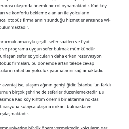
lerarası ulaşımda önemli bir rol oynamaktadır. Kadıköy
arı ve konforlu bekleme alanları ile yolcuların
yrıca, otobüs firmalarının sunduğu hizmetler arasında Wi-
 bulunmaktadır.
tırmak amacıyla çeşitli sefer saatleri ve fiyat
eye ve programa uygun sefer bulmak mümkündür.
ğunlaşan seferler, yolcuların daha erken rezervasyon
 otobüs firmaları, bu dönemde artan talebe cevap
cuların rahat bir yolculuk yapmalarını sağlamaktadır.
vantaj ise, ulaşım ağının genişliğidir. İstanbul’un farklı
u’nun birçok şehrine de seferler düzenlemektedir. Bu
ulaşımda Kadıköy Rıhtım önemli bir aktarma noktası
 destinasyona kolayca ulaşma imkanı bulmakta ve
rşılaşmaktadır.
memnuniyetine büyük önem vermektedir. Yolcuların geri