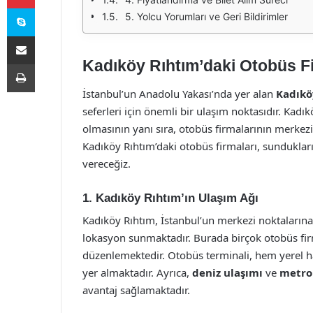
Skype
5. Yolcu Yorumları ve Geri Bildirimler
E-Posta ile paylaş
Kadıköy Rıhtım’daki Otobüs Fi
Yazdır
İstanbul’un Anadolu Yakası’nda yer alan
Kadıkö
seferleri için önemli bir ulaşım noktasıdır. Kadıkö
olmasının yanı sıra, otobüs firmalarının merkez
Kadıköy Rıhtım’daki otobüs firmaları, sundukları
vereceğiz.
1. Kadıköy Rıhtım’ın Ulaşım Ağı
Kadıköy Rıhtım, İstanbul’un merkezi noktalarına o
lokasyon sunmaktadır. Burada birçok otobüs firma
düzenlemektedir. Otobüs terminali, hem yerel ha
yer almaktadır. Ayrıca,
deniz ulaşımı
ve
metro
avantaj sağlamaktadır.