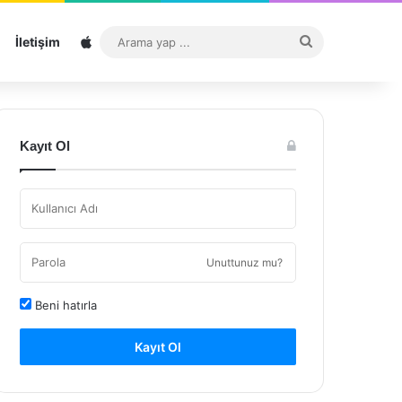
Sitemap
Arama
İletişim
yap
...
Kayıt Ol
Unuttunuz mu?
Beni hatırla
Kayıt Ol