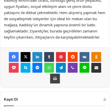
Kadıköy Rıhtım’daki Gratis, sunduğu geniş ürün yelpazesi,
uygun fiyatları, sosyal etkileşim alanı ve çevre dostu
yaklaşımı ile dikkat çekmektedir. Hem alışveriş yapmak hem
de sosyalleşmek isteyenler için ideal bir mekan olan bu
mağaza, Kadıköy’ün dinamik yapısına önemli bir katkı
sağlamaktadır. Ziyaretçiler, burada geçirdikleri zamanın
keyfini çıkarırken, ihtiyaçlarını da karşılayabilmektedirler.
Facebook
X
LinkedIn
Tumblr
Pinterest
Reddit
VKontakte
Odnok
Pocket
Skype
Messenger
WhatsApp
Telegram
Viber
Line
E-Posta ile payla
Yazdır
Kayıt Ol