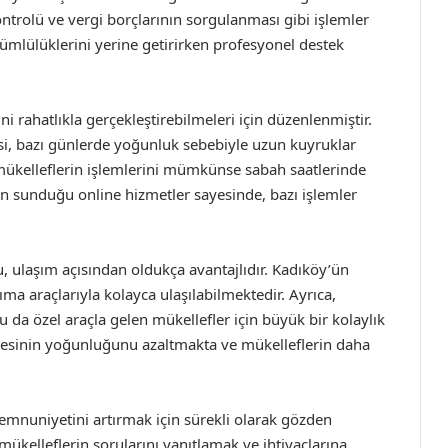
trolü ve vergi borçlarının sorgulanması gibi işlemler
kümlülüklerini yerine getirirken profesyonel destek
ni rahatlıkla gerçekleştirebilmeleri için düzenlenmiştir.
resi, bazı günlerde yoğunluk sebebiyle uzun kuyruklar
mükelleflerin işlemlerini mümkünse sabah saatlerinde
in sunduğu online hizmetler sayesinde, bazı işlemler
, ulaşım açısından oldukça avantajlıdır. Kadıköy’ün
ma araçlarıyla kolayca ulaşılabilmektedir. Ayrıca,
 da özel araçla gelen mükellefler için büyük bir kolaylık
iresinin yoğunluğunu azaltmakta ve mükelleflerin daha
memnuniyetini artırmak için sürekli olarak gözden
mükelleflerin sorularını yanıtlamak ve ihtiyaçlarına