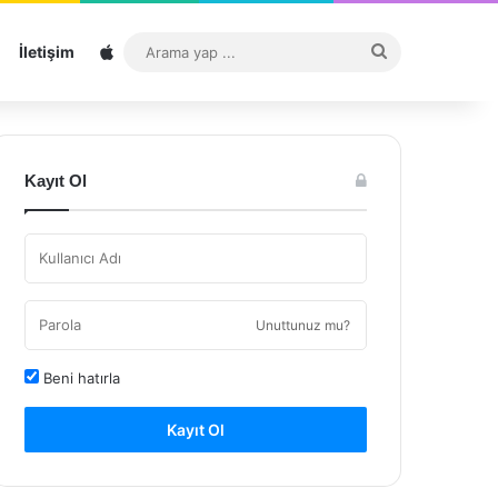
Sitemap
Arama
İletişim
yap
...
Kayıt Ol
Unuttunuz mu?
Beni hatırla
Kayıt Ol