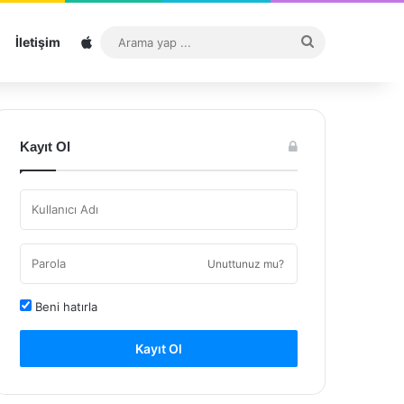
Sitemap
Arama
İletişim
yap
...
Kayıt Ol
Unuttunuz mu?
Beni hatırla
Kayıt Ol