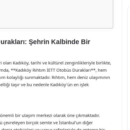
rakları: Şehrin Kalbinde Bir
olan Kadıköy, tarihi ve kültürel zenginlikleriyle birlikte,
lamda, **Kadıköy Rıhtım İETT Otobüs Durakları**, hem
aşım kolaylığı sunmaktadır. Rıhtım, hem deniz ulaşımının
lliği taşır ve bu nedenle Kadıköy’ün en işlek
önemli bir ulaşım merkezi olarak öne çıkmaktadır.
ü çevreleyen birçok semte ve İstanbul’un diğer
 deniz otobüsleri ve vapur seferleriyle de entegre bir