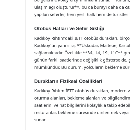
ulaşım ağı oluşturur**, bu da burayı daha da cazi
yapılan seferler, hem yerli halk hem de turistler
Otobüs Hatları ve Sefer Sıklığı
Kadıköy Rıhtım’daki İETT otobüs durakları, birço
Kadıköy’ün yanı sıra, **Üsküdar, Maltepe, Kartal
sağlamaktadır. Özellikle **34, 14, 19, 11C** gibi h
günün farklı saatlerinde değişiklik gösterse de
mümkündür. Bu durum, yolcuların bekleme süresi
Durakların Fiziksel Özellikleri
Kadıköy Rıhtım İETT otobüs durakları, modern ve 
oturma alanları, bekleme alanları ve bilgilendirm
saatlerini ve hat bilgilerini kolaylıkla takip edeb
restoranlar, bekleme süresinde dinlenmek veya b
sunar.