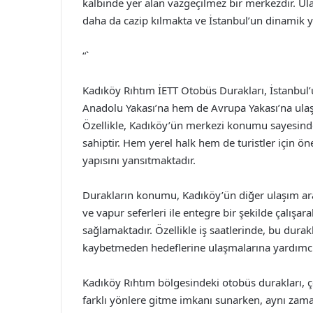
kalbinde yer alan vazgeçilmez bir merkezdir. Ula
daha da cazip kılmakta ve İstanbul’un dinamik 
“`
Kadıköy Rıhtım İETT Otobüs Durakları, İstanbul’
Anadolu Yakası’na hem de Avrupa Yakası’na ulaş
Özellikle, Kadıköy’ün merkezi konumu sayesinde
sahiptir. Hem yerel halk hem de turistler için ön
yapısını yansıtmaktadır.
Durakların konumu, Kadıköy’ün diğer ulaşım ar
ve vapur seferleri ile entegre bir şekilde çalışara
sağlamaktadır. Özellikle iş saatlerinde, bu dura
kaybetmeden hedeflerine ulaşmalarına yardımcı
Kadıköy Rıhtım bölgesindeki otobüs durakları, çe
farklı yönlere gitme imkanı sunarken, aynı zam