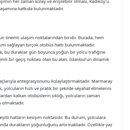
şımın her zaman kolay ve erişilebilir olması, Kadıköy’ü
yaşamına katkıda bulunmaktadır.
un önemli ulaşım noktalarından biridir. Burada, hem
ım sağlayan birçok otobüs hattı bulunmaktadır.
, bu duraklar gün boyunca yoğun bir yolcu trafiğine
emli bir geçiş noktası olan bu alan, İstanbul’un dinamik
açlarıyla entegrasyonunu kolaylaştırmaktadır. Marmaray
k, yolcuların hızlı ve pratik bir şekilde seyahat etmelerini
klardan kalkan otobüslerin sıklığı, yolcuların zaman
 olmaktadır.
şitli hatların kesişim noktasıdır. Bu durum, yolculara
anda durakların yoğunluğunu artırmaktadır. Özellikle yaz