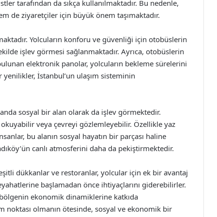
stler tarafından da sıkça kullanılmaktadır. Bu nedenle,
em de ziyaretçiler için büyük önem taşımaktadır.
aktadır. Yolcuların konforu ve güvenliği için otobüslerin
kilde işlev görmesi sağlanmaktadır. Ayrıca, otobüslerin
bulunan elektronik panolar, yolcuların bekleme sürelerini
yenilikler, İstanbul’un ulaşım sisteminin
nda sosyal bir alan olarak da işlev görmektedir.
okuyabilir veya çevreyi gözlemleyebilir. Özellikle yaz
sanlar, bu alanın sosyal hayatın bir parçası haline
ıköy’ün canlı atmosferini daha da pekiştirmektedir.
itli dükkanlar ve restoranlar, yolcular için ek bir avantaj
yahatlerine başlamadan önce ihtiyaçlarını giderebilirler.
bölgenin ekonomik dinamiklerine katkıda
ım noktası olmanın ötesinde, sosyal ve ekonomik bir