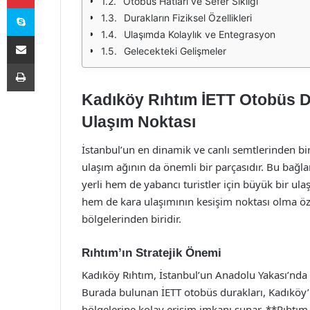
Otobüs Hatları ve Sefer Sıklığı
Skype
Durakların Fiziksel Özellikleri
Ulaşımda Kolaylık ve Entegrasyon
E-Posta ile paylaş
Gelecekteki Gelişmeler
Yazdır
Kadıköy Rıhtım İETT Otobüs Du
Ulaşım Noktası
İstanbul’un en dinamik ve canlı semtlerinden biri 
ulaşım ağının da önemli bir parçasıdır. Bu bağ
yerli hem de yabancı turistler için büyük bir ul
hem de kara ulaşımının kesişim noktası olma öze
bölgelerinden biridir.
Rıhtım’ın Stratejik Önemi
Kadıköy Rıhtım, İstanbul’un Anadolu Yakası’nda 
Burada bulunan İETT otobüs durakları, Kadıköy’
bölgelerine kolay erişim imkanı sunar. **Rıhtım,