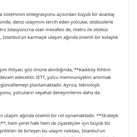
ma sisteminin entegrasyonu açısından büyük bir avantaj
sinde, deniz ulaşımını tercih eden yolcular, otobüslerle
etro İstasyonu’na olan mesafesi de, metro ile otobüs
m, İstanbul’un karmaşık ulaşım ağında önemli bir kolaylık
şım ihtiyacı göz önüne alındığında, **Kadıköy Rıhtım
devam edecektir. İETT, yolcu memnuniyetini artırmak
 güncellemeyi planlamaktadır. Ayrıca, teknolojik
asyonu, yolcuların seyahat deneyimlerini daha da
un ulaşım ağında önemli bir rol oynamaktadır. **Stratejik
**, hem yerel halk hem de ziyaretçiler için büyük bir
inlikleri ile birleşen bu ulaşım noktası, İstanbul’un