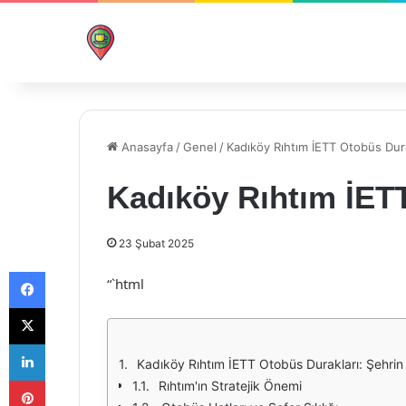
Anasayfa
/
Genel
/
Kadıköy Rıhtım İETT Otobüs Dura
Kadıköy Rıhtım İET
23 Şubat 2025
Facebook
“`html
X
LinkedIn
Kadıköy Rıhtım İETT Otobüs Durakları: Şehrin
Pinterest
Rıhtım'ın Stratejik Önemi