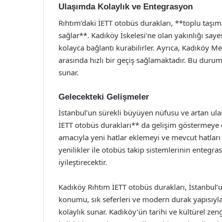
Ulaşımda Kolaylık ve Entegrasyon
Rıhtım’daki İETT otobüs durakları, **toplu taşı
sağlar**. Kadıköy İskelesi’ne olan yakınlığı saye
kolayca bağlantı kurabilirler. Ayrıca, Kadıköy M
arasında hızlı bir geçiş sağlamaktadır. Bu duru
sunar.
Gelecekteki Gelişmeler
İstanbul’un sürekli büyüyen nüfusu ve artan ula
İETT otobüs durakları** da gelişim göstermeye 
amacıyla yeni hatlar eklemeyi ve mevcut hatları
yenilikler ile otobüs takip sistemlerinin entegr
iyileştirecektir.
Kadıköy Rıhtım İETT otobüs durakları, İstanbul’
konumu, sık seferleri ve modern durak yapısıyla
kolaylık sunar. Kadıköy’ün tarihi ve kültürel zeng