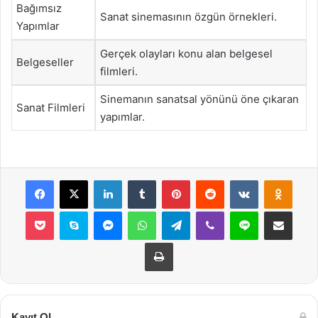
Bağımsız
Sanat sinemasının özgün örnekleri.
Yapımlar
Gerçek olayları konu alan belgesel
Belgeseller
filmleri.
Sinemanın sanatsal yönünü öne çıkaran
Sanat Filmleri
yapımlar.
Facebook
X
LinkedIn
Tumblr
Pinterest
Reddit
VKontakte
Odnok
Pocket
Skype
Messenger
WhatsApp
Telegram
Viber
Line
E-Posta ile payla
Yazdır
Kayıt Ol