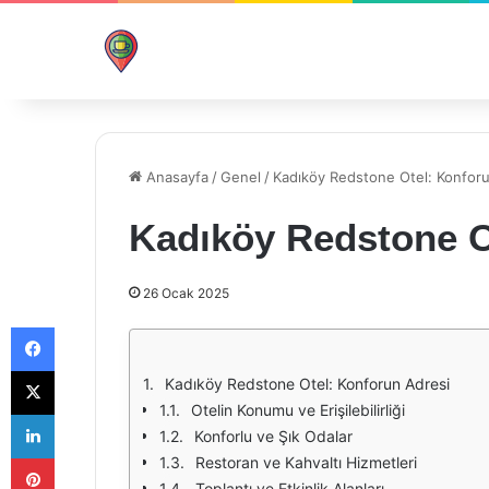
Anasayfa
/
Genel
/
Kadıköy Redstone Otel: Konfor
Kadıköy Redstone O
26 Ocak 2025
Facebook
X
Kadıköy Redstone Otel: Konforun Adresi
Otelin Konumu ve Erişilebilirliği
LinkedIn
Konforlu ve Şık Odalar
Pinterest
Restoran ve Kahvaltı Hizmetleri
Toplantı ve Etkinlik Alanları