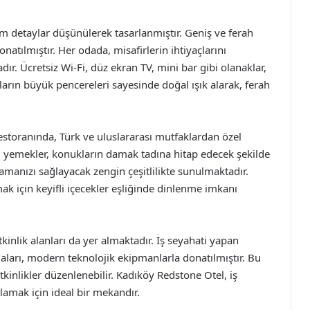
üm detaylar düşünülerek tasarlanmıştır. Geniş ve ferah
atılmıştır. Her odada, misafirlerin ihtiyaçlarını
ır. Ücretsiz Wi-Fi, düz ekran TV, mini bar gibi olanaklar,
arın büyük pencereleri sayesinde doğal ışık alarak, ferah
storanında, Türk ve uluslararası mutfaklardan özel
ğı yemekler, konukların damak tadına hitap edecek şekilde
lamanızı sağlayacak zengin çeşitlilikte sunulmaktadır.
k için keyifli içecekler eşliğinde dinlenme imkanı
kinlik alanları da yer almaktadır. İş seyahati yapan
daları, modern teknolojik ekipmanlarla donatılmıştır. Bu
inlikler düzenlenebilir. Kadıköy Redstone Otel, iş
lamak için ideal bir mekandır.