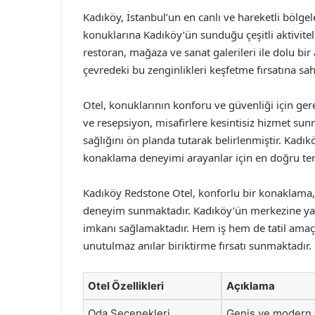
Kadıköy, İstanbul’un en canlı ve hareketli bölgele
konuklarına Kadıköy’ün sunduğu çeşitli aktivite
restoran, mağaza ve sanat galerileri ile dolu bir
çevredeki bu zenginlikleri keşfetme fırsatına sahi
Otel, konuklarının konforu ve güvenliği için ger
ve resepsiyon, misafirlere kesintisiz hizmet sunm
sağlığını ön planda tutarak belirlenmiştir. Kad
konaklama deneyimi arayanlar için en doğru terc
Kadıköy Redstone Otel, konforlu bir konaklama, 
deneyim sunmaktadır. Kadıköy’ün merkezine yak
imkanı sağlamaktadır. Hem iş hem de tatil amaçlı
unutulmaz anılar biriktirme fırsatı sunmaktadır.
Otel Özellikleri
Açıklama
Oda Seçenekleri
Geniş ve modern t