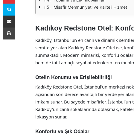
Skype
Misafir Memnuniyeti ve Kaliteli Hizmet
E-Posta ile paylaş
Kadıköy Redstone Otel: Konf
Yazdır
Kadıköy, İstanbul’un en canlı ve dinamik semtler
semtte yer alan Kadıköy Redstone Otel ise, konf
sunmaktadır. Modern mimarisi, konforlu odaları
hem de tatil amaçlı seyahat edenlerin tercihi ol
Otelin Konumu ve Erişilebilirliği
Kadıköy Redstone Otel, İstanbul’un merkezi no
açısından son derece avantajlı bir yerde yer ala
imkanı sunar. Bu sayede misafirler, İstanbul’un tar
Kadıköy’ün canlı sokaklarında dolaşmak, kafel
lokasyon sunar.
Konforlu ve Şık Odalar