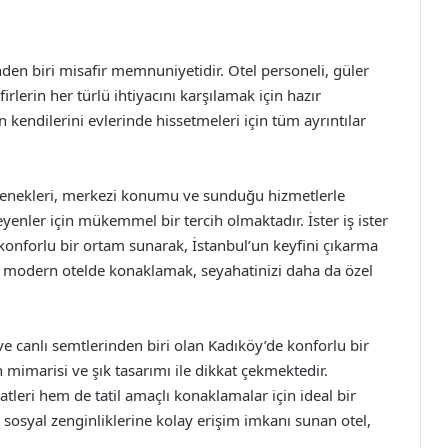
den biri misafir memnuniyetidir. Otel personeli, güler
irlerin her türlü ihtiyacını karşılamak için hazır
kendilerini evlerinde hissetmeleri için tüm ayrıntılar
çenekleri, merkezi konumu ve sunduğu hizmetlerle
enler için mükemmel bir tercih olmaktadır. İster iş ister
e konforlu bir ortam sunarak, İstanbul’un keyfini çıkarma
 bu modern otelde konaklamak, seyahatinizi daha da özel
e canlı semtlerinden biri olan Kadıköy’de konforlu bir
imarisi ve şık tasarımı ile dikkat çekmektedir.
tleri hem de tatil amaçlı konaklamalar için ideal bir
sosyal zenginliklerine kolay erişim imkanı sunan otel,