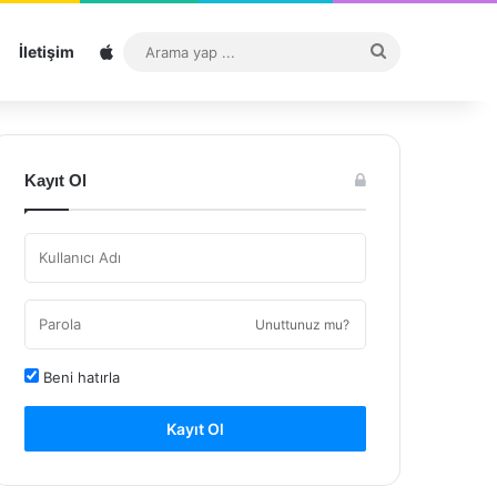
Sitemap
Arama
İletişim
yap
...
Kayıt Ol
Unuttunuz mu?
Beni hatırla
Kayıt Ol