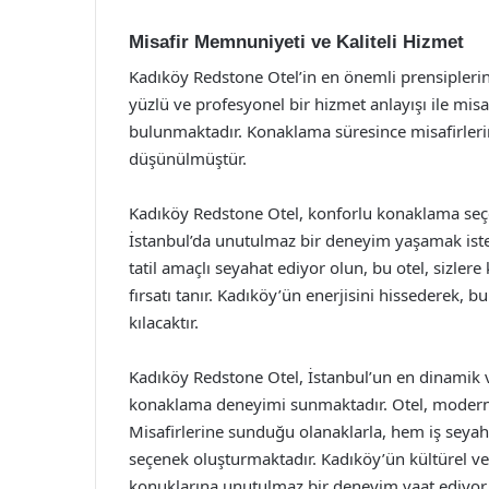
Misafir Memnuniyeti ve Kaliteli Hizmet
Kadıköy Redstone Otel’in en önemli prensiplerin
yüzlü ve profesyonel bir hizmet anlayışı ile misaf
bulunmaktadır. Konaklama süresince misafirlerin 
düşünülmüştür.
Kadıköy Redstone Otel, konforlu konaklama se
İstanbul’da unutulmaz bir deneyim yaşamak istey
tatil amaçlı seyahat ediyor olun, bu otel, sizler
fırsatı tanır. Kadıköy’ün enerjisini hissederek,
kılacaktır.
Kadıköy Redstone Otel, İstanbul’un en dinamik v
konaklama deneyimi sunmaktadır. Otel, modern m
Misafirlerine sunduğu olanaklarla, hem iş seyaha
seçenek oluşturmaktadır. Kadıköy’ün kültürel ve 
konuklarına unutulmaz bir deneyim vaat ediyor.