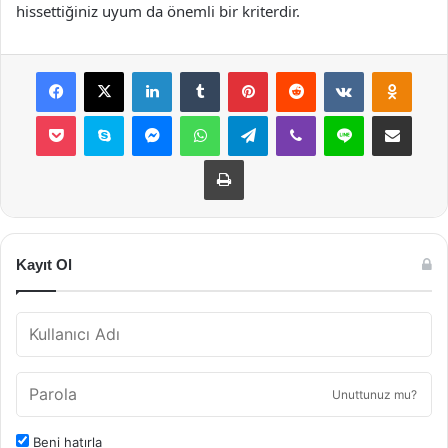
hissettiğiniz uyum da önemli bir kriterdir.
Facebook
X
LinkedIn
Tumblr
Pinterest
Reddit
VKontakte
Odnok
Pocket
Skype
Messenger
WhatsApp
Telegram
Viber
Line
E-Posta ile payla
Yazdır
Kayıt Ol
Unuttunuz mu?
Beni hatırla