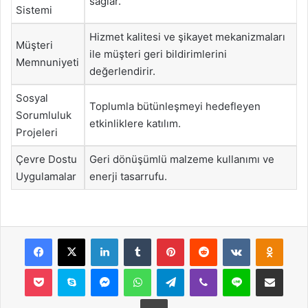
sağlar.
Sistemi
Hizmet kalitesi ve şikayet mekanizmaları
Müşteri
ile müşteri geri bildirimlerini
Memnuniyeti
değerlendirir.
Sosyal
Toplumla bütünleşmeyi hedefleyen
Sorumluluk
etkinliklere katılım.
Projeleri
Çevre Dostu
Geri dönüşümlü malzeme kullanımı ve
Uygulamalar
enerji tasarrufu.
Facebook
X
LinkedIn
Tumblr
Pinterest
Reddit
VKontakte
Odnok
Pocket
Skype
Messenger
WhatsApp
Telegram
Viber
Line
E-Posta ile payla
Yazdır