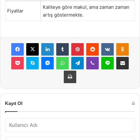
Kaliteye göre makul, ama zaman zaman
Fiyatlar
artış göstermekte.
Facebook
X
LinkedIn
Tumblr
Pinterest
Reddit
VKontakte
Odnok
Pocket
Skype
Messenger
WhatsApp
Telegram
Viber
Line
E-Posta ile payla
Yazdır
Kayıt Ol