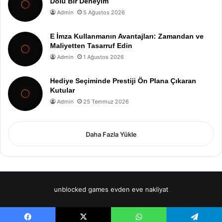
Dolu Bir Deneyim
Admin
5 Ağustos 2026
E İmza Kullanmanın Avantajları: Zamandan ve
Maliyetten Tasarruf Edin
Admin
1 Ağustos 2026
Hediye Seçiminde Prestiji Ön Plana Çıkaran
Kutular
Admin
25 Temmuz 2026
Daha Fazla Yükle
unblocked games
evden eve nakliyat