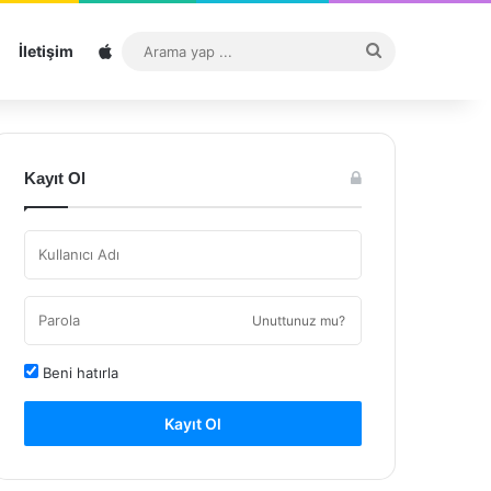
Sitemap
Arama
İletişim
yap
...
Kayıt Ol
Unuttunuz mu?
Beni hatırla
Kayıt Ol