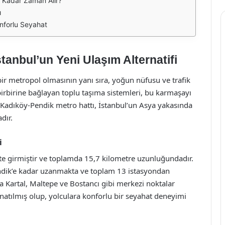
 Kadar Zaman Alır?
ı
nforlu Seyahat
tanbul’un Yeni Ulaşım Alternatifi
ü bir metropol olmasının yanı sıra, yoğun nüfusu ve trafik
i birbirine bağlayan toplu taşıma sistemleri, bu karmaşayı
r. Kadıköy-Pendik metro hattı, İstanbul’un Asya yakasında
dır.
i
te girmiştir ve toplamda 15,7 kilometre uzunluğundadır.
ndik’e kadar uzanmakta ve toplam 13 istasyondan
a Kartal, Maltepe ve Bostancı gibi merkezi noktalar
atılmış olup, yolculara konforlu bir seyahat deneyimi