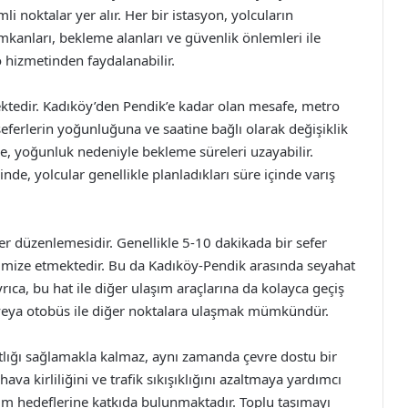
 noktalar yer alır. Her bir istasyon, yolcuların
 imkanları, bekleme alanları ve güvenlik önlemleri ile
 hizmetinden faydalanabilir.
ektedir. Kadıköy’den Pendik’e kadar olan mesafe, metro
seferlerin yoğunluğuna ve saatine bağlı olarak değişiklik
de, yoğunluk nedeniyle bekleme süreleri uzayabilir.
de, yolcular genellikle planladıkları süre içinde varış
fer düzenlemesidir. Genellikle 5-10 dakikada bir sefer
imize etmektedir. Bu da Kadıköy-Pendik arasında seyahat
rıca, bu hat ile diğer ulaşım araçlarına da kolayca geçiş
 veya otobüs ile diğer noktalara ulaşmak mümkündür.
tlığı sağlamakla kalmaz, aynı zamanda çevre dostu bir
hava kirliliğini ve trafik sıkışıklığını azaltmaya yardımcı
şım hedeflerine katkıda bulunmaktadır. Toplu taşımayı