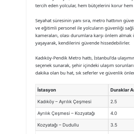
tercih eden yolcular, hem bütçelerini korur hem 
Seyahat süresinin yanı sıra, metro hattının güv
ve eğitimli personel ile yolcuların güvenliği sağ
kameraları, olası durumlara karşı önlem almak iç
yaşayarak, kendilerini güvende hissedebilirler.
Kadıköy-Pendik Metro hattı, İstanbul’da ulaşımın 
seçenek sunarak, şehir içindeki ulaşım sorunlar
dakika olan bu hat, sık seferler ve güvenlik önlem
İstasyon
Duraklar A
Kadıköy – Ayrılık Çeşmesi
2.5
Ayrılık Çeşmesi – Kozyatağı
4.0
Kozyatağı – Dudullu
3.5