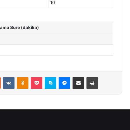
10
lama Süre (dakika)
st
Reddit
VKontakte
Odnoklassniki
Pocket
Skype
Messenger
E-Posta ile paylaş
Yazdır