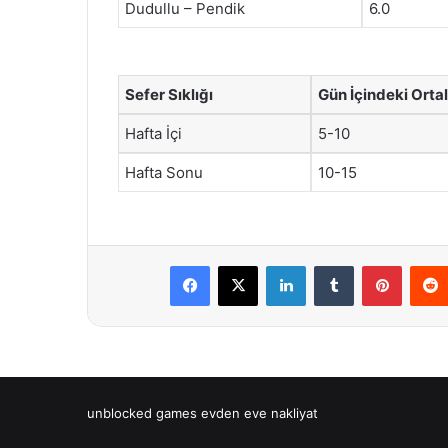
Dudullu – Pendik
6.0
Sefer Sıklığı
Gün İçindeki Orta
Hafta İçi
5-10
Hafta Sonu
10-15
Facebook
X
LinkedIn
Tumblr
Pintere
unblocked games
evden eve nakliyat