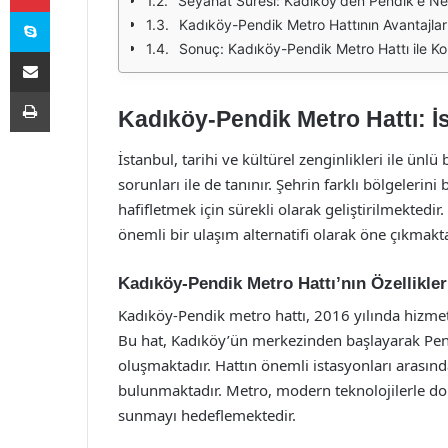
Seyahat Süresi: Kadıköy'den Pendik'e Ne
Skype
Kadıköy-Pendik Metro Hattının Avantajlar
Sonuç: Kadıköy-Pendik Metro Hattı ile Ko
E-Posta ile paylaş
Yazdır
Kadıköy-Pendik Metro Hattı: İs
İstanbul, tarihi ve kültürel zenginlikleri ile ünl
sorunları ile de tanınır. Şehrin farklı bölgelerin
hafifletmek için sürekli olarak geliştirilmektedi
önemli bir ulaşım alternatifi olarak öne çıkmakta
Kadıköy-Pendik Metro Hattı’nın Özellikler
Kadıköy-Pendik metro hattı, 2016 yılında hizme
Bu hat, Kadıköy’ün merkezinden başlayarak Pe
oluşmaktadır. Hattın önemli istasyonları arasınd
bulunmaktadır. Metro, modern teknolojilerle don
sunmayı hedeflemektedir.