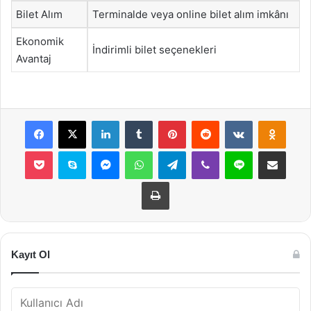
Bilet Alım
Terminalde veya online bilet alım imkânı
Ekonomik
İndirimli bilet seçenekleri
Avantaj
Facebook
X
LinkedIn
Tumblr
Pinterest
Reddit
VKontakte
Odnok
Pocket
Skype
Messenger
WhatsApp
Telegram
Viber
Line
E-Posta ile payla
Yazdır
Kayıt Ol