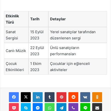
Etkinlik
Tarih
Detaylar
Türü
Sanat
15 Eylül
Yerel sanatçılar tarafından
Sergisi
2023
düzenlenen sergi
22 Eylül
Ünlü sanatçıların
Canlı Müzik
2023
performansları
Çocuk
1 Ekim
Çocuklar için eğlenceli
Etkinlikleri
2023
aktiviteler
Facebook
X
LinkedIn
Tumblr
Pinterest
Reddit
VKontakte
Odnok
Pocket
Skype
Messenger
WhatsApp
Telegram
Viber
Line
E-Posta ile payla