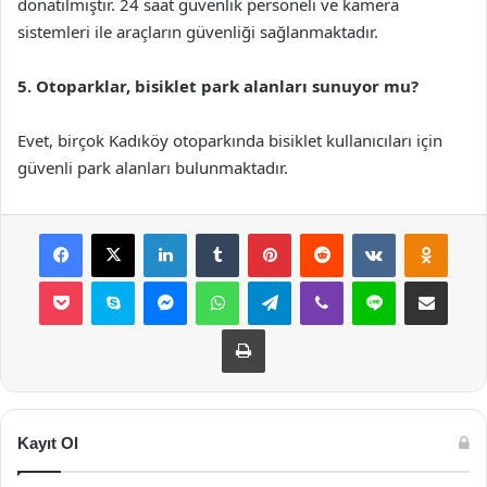
donatılmıştır. 24 saat güvenlik personeli ve kamera
sistemleri ile araçların güvenliği sağlanmaktadır.
5. Otoparklar, bisiklet park alanları sunuyor mu?
Evet, birçok Kadıköy otoparkında bisiklet kullanıcıları için
güvenli park alanları bulunmaktadır.
Facebook
X
LinkedIn
Tumblr
Pinterest
Reddit
VKontakte
Odnok
Pocket
Skype
Messenger
WhatsApp
Telegram
Viber
Line
E-Posta ile payla
Yazdır
Kayıt Ol