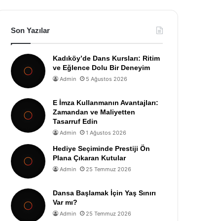
Son Yazılar
Kadıköy’de Dans Kursları: Ritim
ve Eğlence Dolu Bir Deneyim
Admin
5 Ağustos 2026
E İmza Kullanmanın Avantajları:
Zamandan ve Maliyetten
Tasarruf Edin
Admin
1 Ağustos 2026
Hediye Seçiminde Prestiji Ön
Plana Çıkaran Kutular
Admin
25 Temmuz 2026
Dansa Başlamak İçin Yaş Sınırı
Var mı?
Admin
25 Temmuz 2026