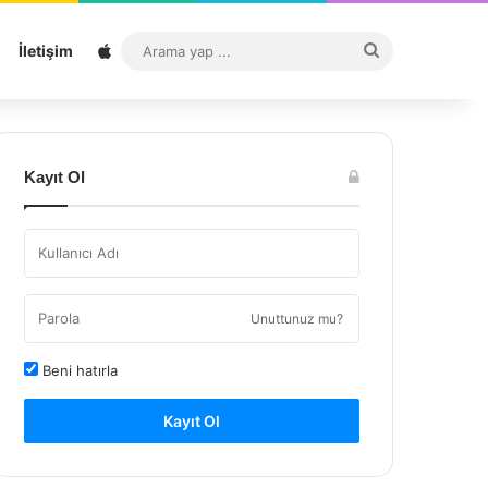
Sitemap
Arama
İletişim
yap
...
Kayıt Ol
Unuttunuz mu?
Beni hatırla
Kayıt Ol