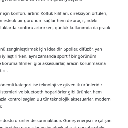
 için konforu artırır. Koltuk kılıfları, direksiyon örtüleri,
m estetik bir görünüm sağlar hem de araç içindeki
culuklarda konforu artırırken, günlük kullanımda da pratik
 zenginleştirmek için idealdir. Spoiler, difüzör, yan
nı iyileştirirken, aynı zamanda sportif bir görünüm
 ve koruma filmleri gibi aksesuarlar, aracın korunmasına
ırır.
nemli kategori ise teknoloji ve güvenlik ürünleridir.
sistemleri ve bluetooth hoparlörler gibi ürünler, hem
zla kontrol sağlar. Bu tür teknolojik aksesuarlar, modern
r.
 dostu ürünler de sunmaktadır. Güneş enerjisi ile çalışan
 üretilen paspaslar ve biyolojik olarak parçalanabilir