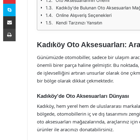
Oto Aksesuarlarının Önemi
Skype
Kadıköy'de Bulunan Oto Aksesuarları Mağ
Online Alışveriş Seçenekleri
E-Posta ile paylaş
Kendi Tarzınızı Yansıtın
Yazdır
Kadıköy Oto Aksesuarları: Arac
Günümüzde otomobiller, sadece bir ulaşım aracı 
önemli birer parça haline gelmiştir. Bu noktada,
de işlevselliğini artıran unsurlar olarak öne çı
bir bölge olarak dikkat çekmektedir.
Kadıköy’de Oto Aksesuarları Dünyası
Kadıköy, hem yerel hem de uluslararası markalar
bölgede, otomobillerin iç ve dış tasarımını zen
oto aksesuarları mağazalarında, araçlarınız için
ürünler ile aracınızı donatabilirsiniz.