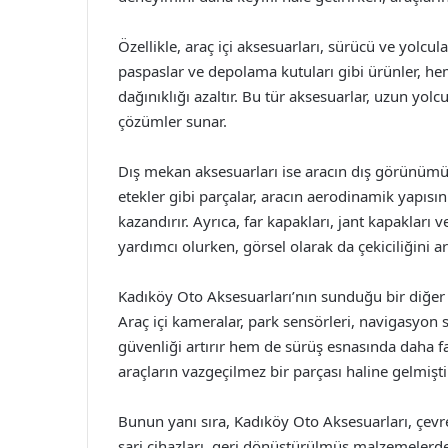
Özellikle, araç içi aksesuarları, sürücü ve yolcular
paspaslar ve depolama kutuları gibi ürünler, he
dağınıklığı azaltır. Bu tür aksesuarlar, uzun yol
çözümler sunar.
Dış mekan aksesuarları ise aracın dış görünümünü
etekler gibi parçalar, aracın aerodinamik yapısı
kazandırır. Ayrıca, far kapakları, jant kapakları
yardımcı olurken, görsel olarak da çekiciliğini art
Kadıköy Oto Aksesuarları’nın sunduğu bir diğer ö
Araç içi kameralar, park sensörleri, navigasyon 
güvenliği artırır hem de sürüş esnasında daha fa
araçların vazgeçilmez bir parçası haline gelmişti
Bunun yanı sıra, Kadıköy Oto Aksesuarları, çevre
şarj cihazları, geri dönüştürülmüş malzemelerden