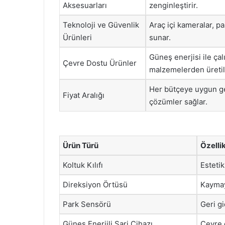
Aksesuarları
zenginleştirir.
Teknoloji ve Güvenlik
Araç içi kameralar, p
Ürünleri
sunar.
Güneş enerjisi ile ça
Çevre Dostu Ürünler
malzemelerden üretile
Her bütçeye uygun gen
Fiyat Aralığı
çözümler sağlar.
Ürün Türü
Özellik
Koltuk Kılıfı
Estetik
Direksiyon Örtüsü
Kaymayı
Park Sensörü
Geri gi
Güneş Enerjili Şarj Cihazı
Çevre d