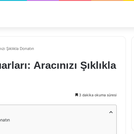
zı Şıklıkla Donatın
ları: Aracınızı Şıklıkla
3 dakika okuma süresi
onatın