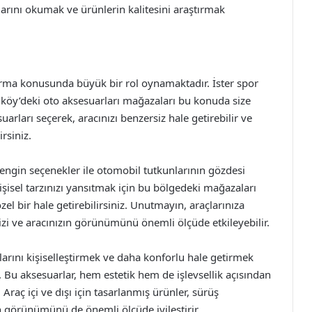
rını okumak ve ürünlerin kalitesini araştırmak
ıkarma konusunda büyük bir rol oynamaktadır. İster spor
adıköy’deki oto aksesuarları mağazaları bu konuda size
uarları seçerek, aracınızı benzersiz hale getirebilir ve
rsiniz.
ngin seçenekler ile otomobil tutkunlarının gözdesi
kişisel tarzınızı yansıtmak için bu bölgedeki mağazaları
 özel bir hale getirebilirsiniz. Unutmayın, araçlarınıza
izi ve aracınızın görünümünü önemli ölçüde etkileyebilir.
larını kişiselleştirmek ve daha konforlu hale getirmek
. Bu aksesuarlar, hem estetik hem de işlevsellik açısından
Araç içi ve dışı için tasarlanmış ürünler, sürüş
ın görünümünü de önemli ölçüde iyileştirir.