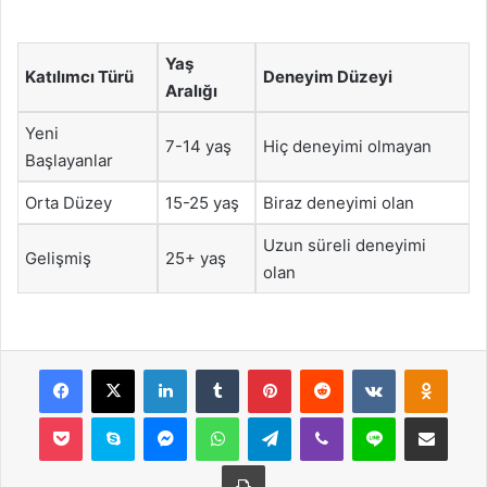
Yaş
Katılımcı Türü
Deneyim Düzeyi
Aralığı
Yeni
7-14 yaş
Hiç deneyimi olmayan
Başlayanlar
Orta Düzey
15-25 yaş
Biraz deneyimi olan
Uzun süreli deneyimi
Gelişmiş
25+ yaş
olan
Facebook
X
LinkedIn
Tumblr
Pinterest
Reddit
VKontakte
Odnok
Pocket
Skype
Messenger
WhatsApp
Telegram
Viber
Line
E-Posta ile payla
Yazdır