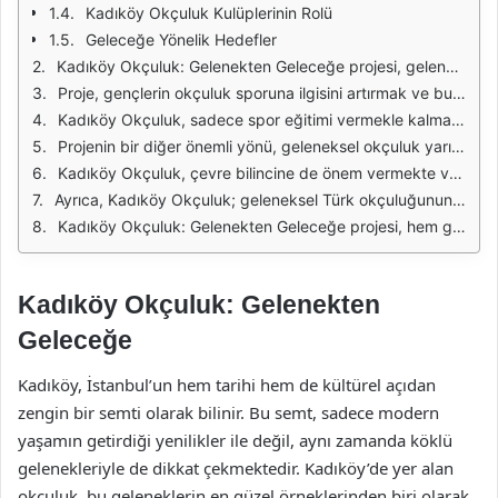
Kadıköy Okçuluk Kulüplerinin Rolü
Geleceğe Yönelik Hedefler
Kadıköy Okçuluk: Gelenekten Geleceğe projesi, geleneksel okçuluk sanatının modern dünyadaki yerini ve önemini vurgulamak amacıyla başlatılmıştır. Bu proje, sadece bir spor dalı olarak değil, aynı zamanda kültürel bir miras olarak okçuluğun tanıtılmasını hedeflemektedir. Okçuluk, Türk kültürünün önemli bir parçası olup, geçmişten günümüze birçok nesil tarafından benimsenmiş ve geliştirilmiştir. Kadıköy Okçuluk, bu geleneği yaşatmayı ve gelecek nesillere aktarmayı amaçlamaktadır.
Proje, gençlerin okçuluk sporuna ilgisini artırmak ve bu alanda yeteneklerini geliştirmelerine olanak tanımak için çeşitli eğitim programları düzenlemektedir. Bu eğitimler, hem teorik hem de pratik dersler içermekte, katılımcılara okçuluk teknikleri, tarihçesi ve ekipman kullanımı hakkında bilgi verilmektedir. Kadıköy Okçuluk, bu sayede gençlerin spor yapma alışkanlığı kazanmalarını ve sağlıklı bir yaşam tarzı benimsemelerini teşvik etmektedir.
Kadıköy Okçuluk, sadece spor eğitimi vermekle kalmayıp, aynı zamanda sosyal bir platform oluşturmayı da hedeflemektedir. Bu platform, farklı yaş gruplarından ve sosyal kesimlerden insanların bir araya gelerek tanışmalarını ve etkileşimde bulunmalarını sağlamaktadır. Okçuluk antrenmanları sırasında oluşan dostluk bağları, katılımcılar arasında bir topluluk duygusu oluşturmakta ve birlikte vakit geçirme fırsatları sunmaktadır.
Projenin bir diğer önemli yönü, geleneksel okçuluk yarışmalarının düzenlenmesidir. Kadıköy Okçuluk, hem amatör hem de profesyonel okçular için çeşitli yarışmalar organize ederek, katılımcıların yeteneklerini sergileme imkanı sunmaktadır. Bu yarışmalar, okçuluk camiasının gelişmesine katkıda bulunmakta ve katılımcılara motivasyon sağlamaktadır.
Kadıköy Okçuluk, çevre bilincine de önem vermekte ve doğa ile uyumlu bir yaşam tarzını teşvik etmektedir. Proje kapsamında, doğa yürüyüşleri ve çevre temizliği etkinlikleri düzenlenmekte, katılımcılara çevre koruma bilinci aşılanmaktadır. Bu sayede, okçuluk pratiği yaparken doğanın güzelliklerini keşfetmek ve korumak adına bir farkındalık oluşturulmaktadır.
Ayrıca, Kadıköy Okçuluk; geleneksel Türk okçuluğunun yanı sıra, uluslararası okçuluk standartlarını da benimsemekte ve katılımcıların bu alanda bilgi sahibi olmalarını sağlamaktadır. Bu sayede, Türk okçuluğunun dünya genelindeki yeri ve önemi hakkında farkındalık yaratılmakta ve katılımcılara global bir perspektif sunulmaktadır.
Kadıköy Okçuluk: Gelenekten Geleceğe projesi, hem gençlerin spor yapma alışkanlıklarını geliştirmeyi hem de geleneksel okçuluğu yaşatmayı amaçlayan kapsamlı bir çalışmadır. Bu proje, katılımcılara sadece bir spor dalı öğretmekle kalmayıp, aynı zamanda kültürel bir mirası ve sosyal bir topluluğu da beraberinde getirmektedir. Kadıköy Okçuluk, geleceğe umutla bakan yeni nesiller yetiştirmeyi hedeflemektedir.
Kadıköy Okçuluk: Gelenekten
Geleceğe
Kadıköy, İstanbul’un hem tarihi hem de kültürel açıdan
zengin bir semti olarak bilinir. Bu semt, sadece modern
yaşamın getirdiği yenilikler ile değil, aynı zamanda köklü
gelenekleriyle de dikkat çekmektedir. Kadıköy’de yer alan
okçuluk, bu geleneklerin en güzel örneklerinden biri olarak