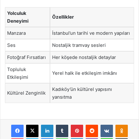
Yolculuk
Özellikler
Deneyimi
Manzara
İstanbul’un tarihi ve modern yapıları
Ses
Nostaljik tramvay sesleri
Fotoğraf Fırsatları
Her köşede nostaljik detaylar
Topluluk
Yerel halk ile etkileşim imkânı
Etkileşimi
Kadıköy’ün kültürel yapısını
Kültürel Zenginlik
yansıtma
Facebook
X
LinkedIn
Tumblr
Pinterest
Reddit
VKontakte
Odnok
Pocket
Skype
Messenger
WhatsApp
Telegram
Viber
Line
E-Posta ile payla