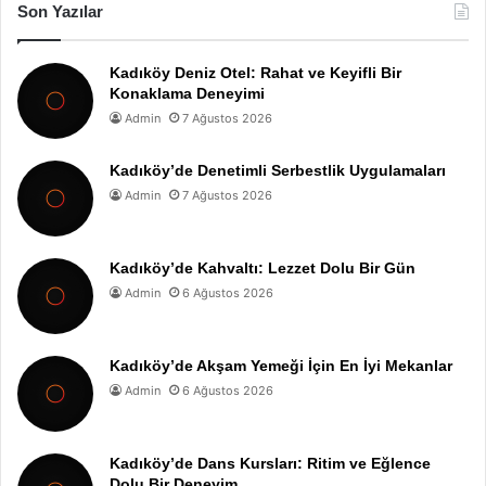
Son Yazılar
Kadıköy Deniz Otel: Rahat ve Keyifli Bir
Konaklama Deneyimi
Admin
7 Ağustos 2026
Kadıköy’de Denetimli Serbestlik Uygulamaları
Admin
7 Ağustos 2026
Kadıköy’de Kahvaltı: Lezzet Dolu Bir Gün
Admin
6 Ağustos 2026
Kadıköy’de Akşam Yemeği İçin En İyi Mekanlar
Admin
6 Ağustos 2026
Kadıköy’de Dans Kursları: Ritim ve Eğlence
Dolu Bir Deneyim