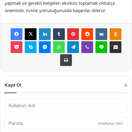
yapmak ve gerekli belgeleri eksiksiz toplamak oldukça
önemlidir. Evlilik yolculuğunuzda başarılar dileriz!
Facebook
X
LinkedIn
Tumblr
Pinterest
Reddit
VKontakte
Odnok
Pocket
Skype
Messenger
WhatsApp
Telegram
Viber
Line
E-Posta ile payla
Yazdır
Kayıt Ol
Unuttunuz mu?