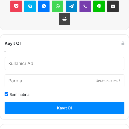
Pocket
Skype
Messenger
WhatsApp
Telegram
Viber
Line
E-Posta ile payla
Yazdır
Kayıt Ol
Unuttunuz mu?
Beni hatırla
Kayıt Ol