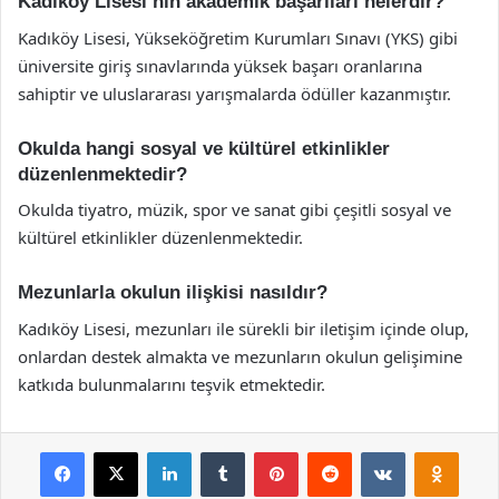
Kadıköy Lisesi’nin akademik başarıları nelerdir?
Kadıköy Lisesi, Yükseköğretim Kurumları Sınavı (YKS) gibi
üniversite giriş sınavlarında yüksek başarı oranlarına
sahiptir ve uluslararası yarışmalarda ödüller kazanmıştır.
Okulda hangi sosyal ve kültürel etkinlikler
düzenlenmektedir?
Okulda tiyatro, müzik, spor ve sanat gibi çeşitli sosyal ve
kültürel etkinlikler düzenlenmektedir.
Mezunlarla okulun ilişkisi nasıldır?
Kadıköy Lisesi, mezunları ile sürekli bir iletişim içinde olup,
onlardan destek almakta ve mezunların okulun gelişimine
katkıda bulunmalarını teşvik etmektedir.
Facebook
X
LinkedIn
Tumblr
Pinterest
Reddit
VKontakte
Odnok