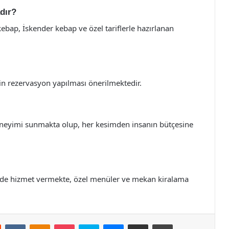
dır?
ap, İskender kebap ve özel tariflerle hazırlanan
çin rezervasyon yapılması önerilmektedir.
eneyimi sunmakta olup, her kesimden insanın bütçesine
erde hizmet vermekte, özel menüler ve mekan kiralama
st
Reddit
VKontakte
Odnoklassniki
Pocket
Skype
Messenger
E-Posta ile paylaş
Yazdır