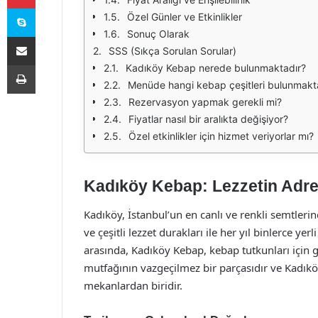
Skype
Özel Günler ve Etkinlikler
Sonuç Olarak
E-Posta ile paylaş
SSS (Sıkça Sorulan Sorular)
Yazdır
Kadıköy Kebap nerede bulunmaktadır?
Menüde hangi kebap çeşitleri bulunmakt
Rezervasyon yapmak gerekli mi?
Fiyatlar nasıl bir aralıkta değişiyor?
Özel etkinlikler için hizmet veriyorlar mı?
Kadıköy Kebap: Lezzetin Adre
Kadıköy, İstanbul’un en canlı ve renkli semtlerind
ve çeşitli lezzet durakları ile her yıl binlerce yer
arasında, Kadıköy Kebap, kebap tutkunları için g
mutfağının vazgeçilmez bir parçasıdır ve Kadıkö
mekanlardan biridir.