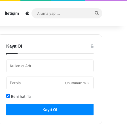
Sitemap
Arama
İletişim
yap
...
Kayıt Ol
Unuttunuz mu?
Beni hatırla
Kayıt Ol