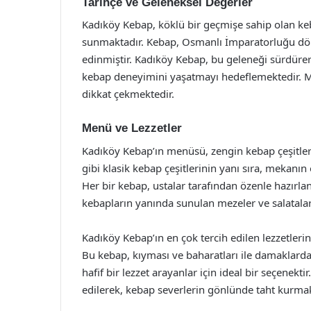
Tarihçe ve Geleneksel Değerler
Kadıköy Kebap, köklü bir geçmişe sahip olan k
sunmaktadır. Kebap, Osmanlı İmparatorluğu dö
edinmiştir. Kadıköy Kebap, bu geleneği sürdürer
kebap deneyimini yaşatmayı hedeflemektedir. Mek
dikkat çekmektedir.
Menü ve Lezzetler
Kadıköy Kebap’ın menüsü, zengin kebap çeşitler
gibi klasik kebap çeşitlerinin yanı sıra, mekanın 
Her bir kebap, ustalar tarafından özenle hazırl
kebapların yanında sunulan mezeler ve salatala
Kadıköy Kebap’ın en çok tercih edilen lezzetleri
Bu kebap, kıyması ve baharatları ile damaklarda
hafif bir lezzet arayanlar için ideal bir seçenekti
edilerek, kebap severlerin gönlünde taht kurmak